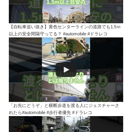
【自転車追い抜き】黄色センターラインの道路でも1.5ｍ
以上の安全間隔守ってる？ #automobile #ドラレコ
「お先にどうぞ」と横断歩道を渡る人にジェスチャーさ
れたら#automobile #歩行者優先 #ドラレコ