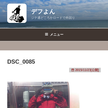
コ
ン
デフよん
テ
ジテ通どころかロードで外回り
ン
ツ
へ
メニュー
ス
キ
ッ
プ
DSC_0085
2015/11/23[公開]