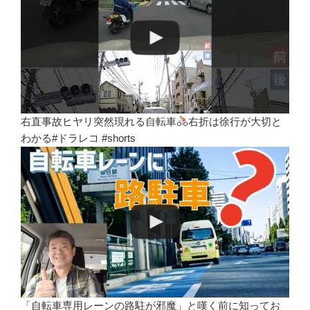
右直事故ヒヤリ突然現れる自転車
右折は徐行が大切と
わかる#ドラレコ #shorts
「自転車専用レーンの路駐が邪魔」と嘆く前に知ってお