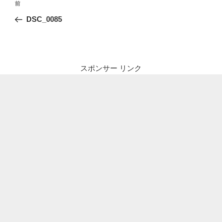
前
前
稿
の
DSC_0085
ナ
投
ビ
稿
ゲ
ー
スポンサー リンク
シ
ョ
ン