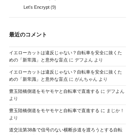
Let's Encrypt
(9)
最近のコメント
イエローカットは違反じゃない？自転車を安全に抜くた
めの「新常識」と意外な盲点
に
デフよん
より
イエローカットは違反じゃない？自転車を安全に抜くた
めの「新常識」と意外な盲点
に
がんちゃん
より
豊玉陸橋側道をモヤモヤと自転車で直進する
に
デフよん
より
豊玉陸橋側道をモヤモヤと自転車で直進する
に
まじか！
より
道交法第38条で信号のない横断歩道を渡ろうとする自転