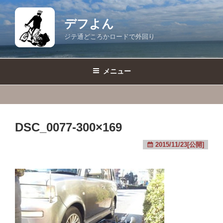
コ
ン
デフよん
テ
ジテ通どころかロードで外回り
ン
ツ
へ
メニュー
ス
キ
ッ
プ
DSC_0077-300×169
2015/11/23[公開]