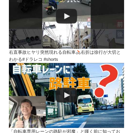
右直事故ヒヤリ突然現れる自転車
右折は徐行が大切と
わかる#ドラレコ #shorts
「自転車専用レーンの路駐が邪魔」と嘆く前に知ってお