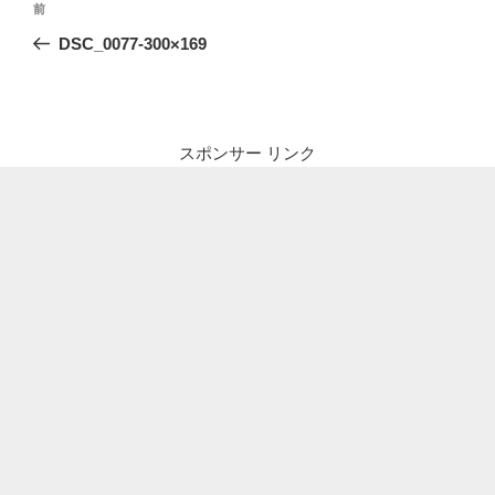
前
前
稿
の
DSC_0077-300×169
ナ
投
ビ
稿
ゲ
ー
スポンサー リンク
シ
ョ
ン