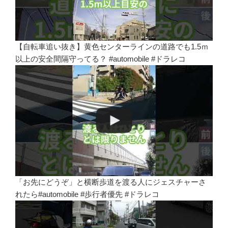
【自転車追い抜き】黄色センターラインの道路でも1.5ｍ
以上の安全間隔守ってる？ #automobile #ドラレコ
「お先にどうぞ」と横断歩道を渡る人にジェスチャーさ
れたら#automobile #歩行者優先 #ドラレコ