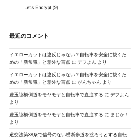
Let's Encrypt
(9)
最近のコメント
イエローカットは違反じゃない？自転車を安全に抜くた
めの「新常識」と意外な盲点
に
デフよん
より
イエローカットは違反じゃない？自転車を安全に抜くた
めの「新常識」と意外な盲点
に
がんちゃん
より
豊玉陸橋側道をモヤモヤと自転車で直進する
に
デフよん
より
豊玉陸橋側道をモヤモヤと自転車で直進する
に
まじか！
より
道交法第38条で信号のない横断歩道を渡ろうとする自転