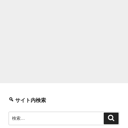
サイト内検索
検
検
索
索: