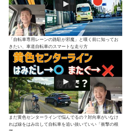
「自転車専用レーンの路駐が邪魔」と嘆く前に知ってお
きたい、車道自転車のスマートな走り方
まだ黄色センターラインで悩んでるの？対向車がいなけ
れば線をはみ出して自転車を追い抜いていい「衝撃の根