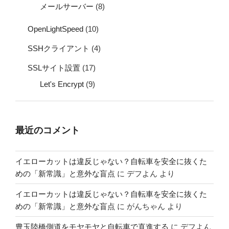
メールサーバー
(8)
OpenLightSpeed
(10)
SSHクライアント
(4)
SSLサイト設置
(17)
Let's Encrypt
(9)
最近のコメント
イエローカットは違反じゃない？自転車を安全に抜くた
めの「新常識」と意外な盲点
に
デフよん
より
イエローカットは違反じゃない？自転車を安全に抜くた
めの「新常識」と意外な盲点
に
がんちゃん
より
豊玉陸橋側道をモヤモヤと自転車で直進する
に
デフよん