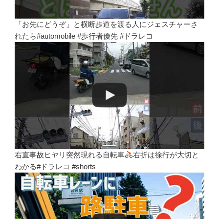
「お先にどうぞ」と横断歩道を渡る人にジェスチャーさ
れたら#automobile #歩行者優先 #ドラレコ
右直事故ヒヤリ突然現れる自転車
右折は徐行が大切と
わかる#ドラレコ #shorts