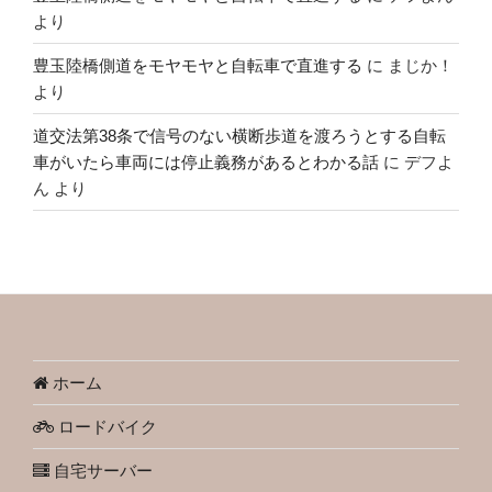
より
豊玉陸橋側道をモヤモヤと自転車で直進する
に
まじか！
より
道交法第38条で信号のない横断歩道を渡ろうとする自転
車がいたら車両には停止義務があるとわかる話
に
デフよ
ん
より
ホーム
ロードバイク
自宅サーバー