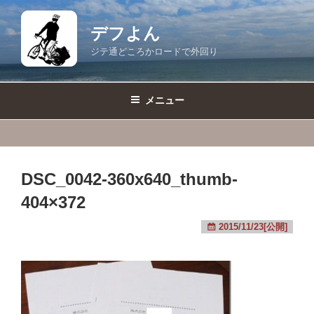
コ
ン
デフよん
テ
ジテ通どころかロードで外回り
ン
ツ
へ
メニュー
ス
キ
ッ
プ
DSC_0042-360x640_thumb-
404×372
2015/11/23[公開]