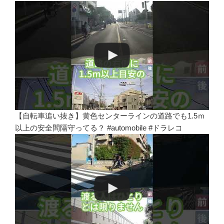
【自転車追い抜き】黄色センターラインの道路でも1.5ｍ
以上の安全間隔守ってる？ #automobile #ドラレコ