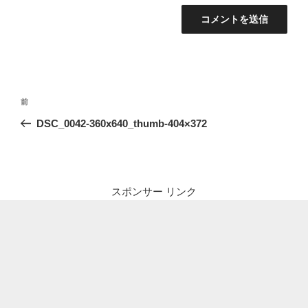
投
前
前
稿
の
DSC_0042-360x640_thumb-404×372
ナ
投
ビ
稿
ゲ
ー
スポンサー リンク
シ
ョ
ン