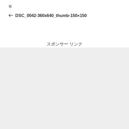
投
前
前
稿
の
DSC_0042-360x640_thumb-150×150
ナ
投
ビ
稿
ゲ
ー
スポンサー リンク
シ
ョ
ン