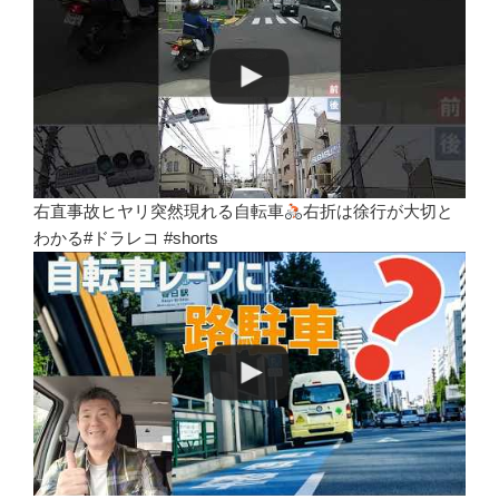
右直事故ヒヤリ突然現れる自転車
右折は徐行が大切と
わかる#ドラレコ #shorts