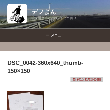
コ
ン
デフよん
テ
ジテ通どころかロードで外回り
ン
ツ
へ
メニュー
ス
キ
ッ
プ
DSC_0042-360x640_thumb-
150×150
2015/11/23[公開]