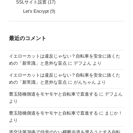
SSLサイト設置
(17)
Let's Encrypt
(9)
最近のコメント
イエローカットは違反じゃない？自転車を安全に抜くた
めの「新常識」と意外な盲点
に
デフよん
より
イエローカットは違反じゃない？自転車を安全に抜くた
めの「新常識」と意外な盲点
に
がんちゃん
より
豊玉陸橋側道をモヤモヤと自転車で直進する
に
デフよん
より
豊玉陸橋側道をモヤモヤと自転車で直進する
に
まじか！
より
道交法第38条で信号のない横断歩道を渡ろうとする自転