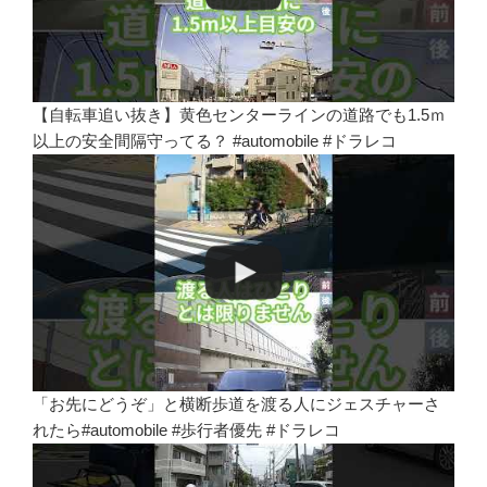
【自転車追い抜き】黄色センターラインの道路でも1.5ｍ
以上の安全間隔守ってる？ #automobile #ドラレコ
「お先にどうぞ」と横断歩道を渡る人にジェスチャーさ
れたら#automobile #歩行者優先 #ドラレコ