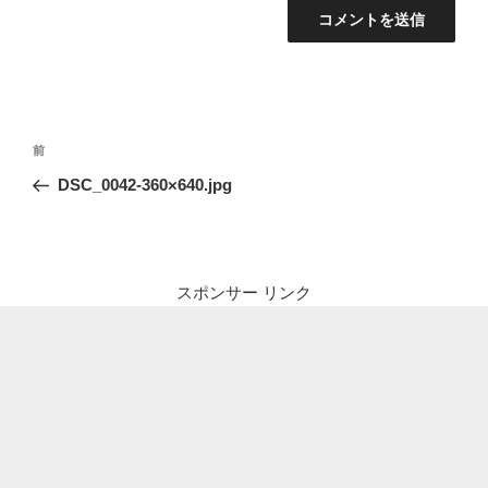
投
前
前
稿
の
DSC_0042-360×640.jpg
ナ
投
ビ
稿
ゲ
ー
スポンサー リンク
シ
ョ
ン