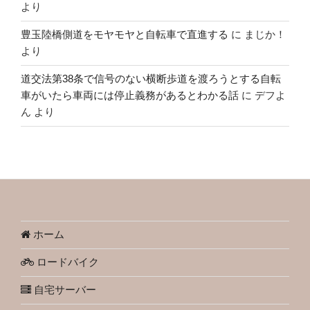
より
豊玉陸橋側道をモヤモヤと自転車で直進する
に
まじか！
より
道交法第38条で信号のない横断歩道を渡ろうとする自転
車がいたら車両には停止義務があるとわかる話
に
デフよ
ん
より
ホーム
ロードバイク
自宅サーバー