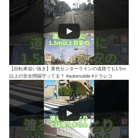
【自転車追い抜き】黄色センターラインの道路でも1.5ｍ
以上の安全間隔守ってる？ #automobile #ドラレコ