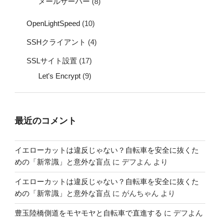
メールサーバー
(8)
OpenLightSpeed
(10)
SSHクライアント
(4)
SSLサイト設置
(17)
Let's Encrypt
(9)
最近のコメント
イエローカットは違反じゃない？自転車を安全に抜くた
めの「新常識」と意外な盲点
に
デフよん
より
イエローカットは違反じゃない？自転車を安全に抜くた
めの「新常識」と意外な盲点
に
がんちゃん
より
豊玉陸橋側道をモヤモヤと自転車で直進する
に
デフよん