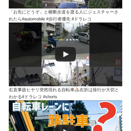
「お先にどうぞ」と横断歩道を渡る人にジェスチャーさ
れたら#automobile #歩行者優先 #ドラレコ
右直事故ヒヤリ突然現れる自転車
右折は徐行が大切と
わかる#ドラレコ #shorts