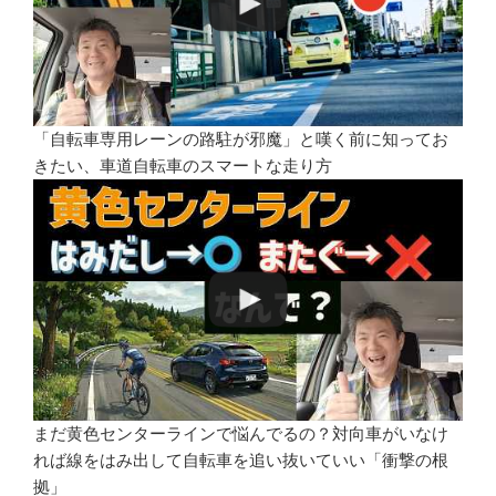
「自転車専用レーンの路駐が邪魔」と嘆く前に知ってお
きたい、車道自転車のスマートな走り方
まだ黄色センターラインで悩んでるの？対向車がいなけ
れば線をはみ出して自転車を追い抜いていい「衝撃の根
拠」