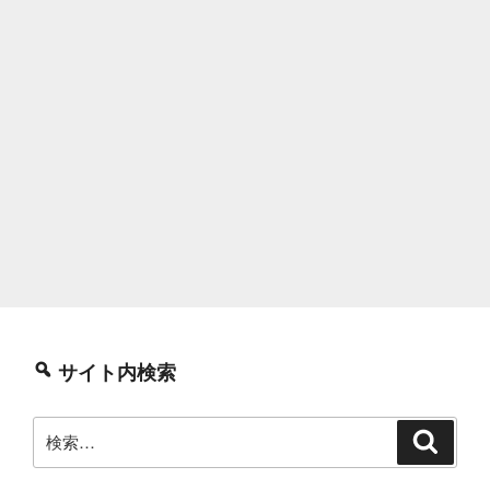
サイト内検索
検
検
索
索: