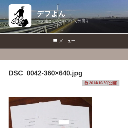
コ
ン
デフよん
テ
ジテ通どころかロードで外回り
ン
ツ
へ
メニュー
ス
キ
ッ
プ
DSC_0042-360×640.jpg
2014/10/30[公開]