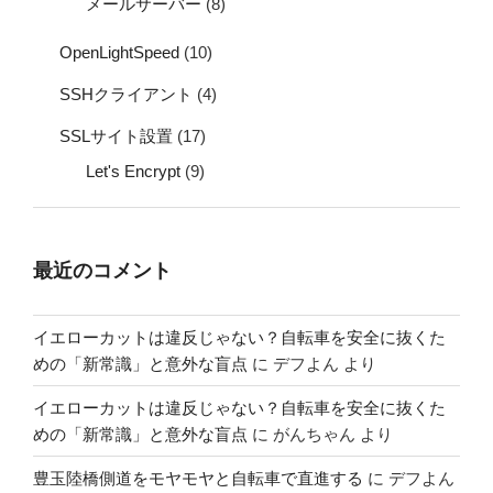
メールサーバー
(8)
OpenLightSpeed
(10)
SSHクライアント
(4)
SSLサイト設置
(17)
Let's Encrypt
(9)
最近のコメント
イエローカットは違反じゃない？自転車を安全に抜くた
めの「新常識」と意外な盲点
に
デフよん
より
イエローカットは違反じゃない？自転車を安全に抜くた
めの「新常識」と意外な盲点
に
がんちゃん
より
豊玉陸橋側道をモヤモヤと自転車で直進する
に
デフよん