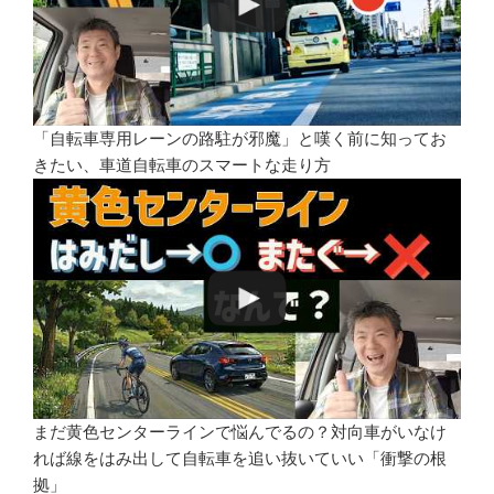
「自転車専用レーンの路駐が邪魔」と嘆く前に知ってお
きたい、車道自転車のスマートな走り方
まだ黄色センターラインで悩んでるの？対向車がいなけ
れば線をはみ出して自転車を追い抜いていい「衝撃の根
拠」