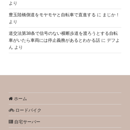
より
豊玉陸橋側道をモヤモヤと自転車で直進する
に
まじか！
より
道交法第38条で信号のない横断歩道を渡ろうとする自転
車がいたら車両には停止義務があるとわかる話
に
デフよ
ん
より
ホーム
ロードバイク
自宅サーバー