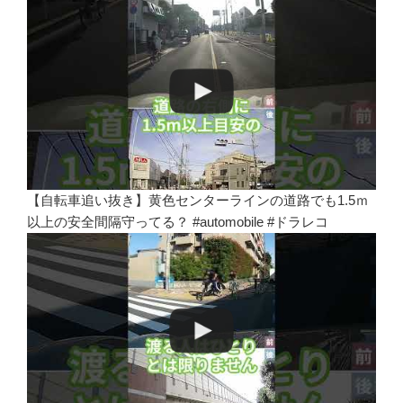
【自転車追い抜き】黄色センターラインの道路でも1.5ｍ
以上の安全間隔守ってる？ #automobile #ドラレコ