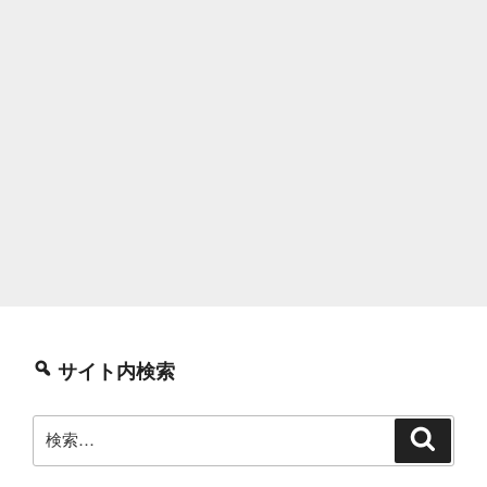
サイト内検索
検
検
索
索: