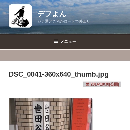
コ
ン
デフよん
テ
ジテ通どころかロードで外回り
ン
ツ
へ
メニュー
ス
キ
ッ
プ
DSC_0041-360x640_thumb.jpg
2014/10/30[公開]