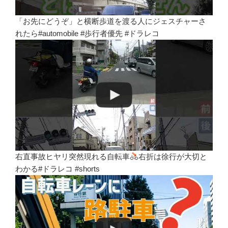
「お先にどうぞ」と横断歩道を渡る人にジェスチャーさ
れたら#automobile #歩行者優先 #ドラレコ
右直事故ヒヤリ突然現れる自転車
右折は徐行が大切と
わかる#ドラレコ #shorts