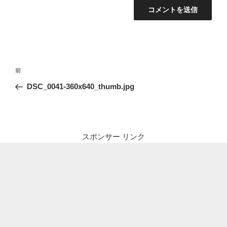
投
前
前
稿
の
DSC_0041-360x640_thumb.jpg
ナ
投
ビ
稿
ゲ
ー
スポンサー リンク
シ
ョ
ン