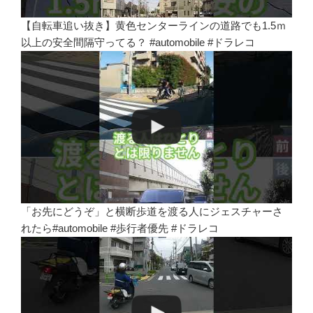
【自転車追い抜き】黄色センターラインの道路でも1.5ｍ
以上の安全間隔守ってる？ #automobile #ドラレコ
「お先にどうぞ」と横断歩道を渡る人にジェスチャーさ
れたら#automobile #歩行者優先 #ドラレコ