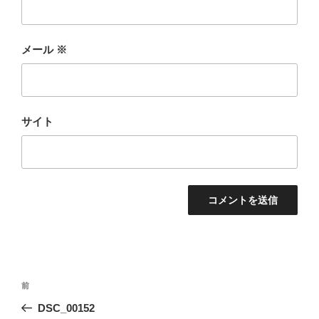
メール
※
サイト
投
前
前
稿
の
DSC_00152
ナ