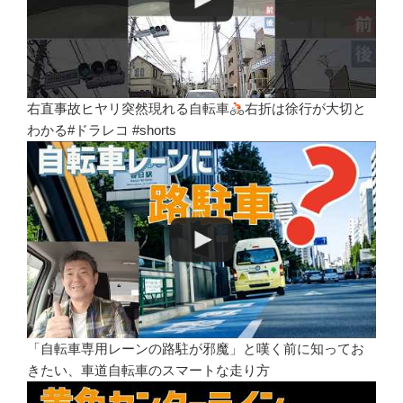
右直事故ヒヤリ突然現れる自転車
右折は徐行が大切と
わかる#ドラレコ #shorts
「自転車専用レーンの路駐が邪魔」と嘆く前に知ってお
きたい、車道自転車のスマートな走り方