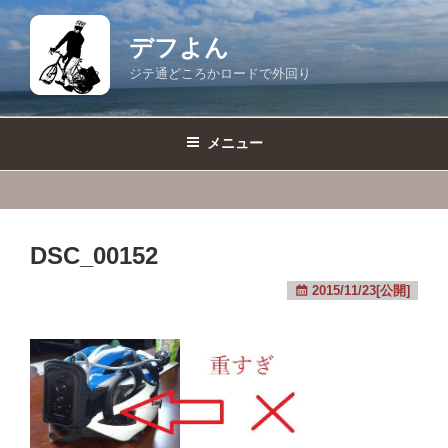
コ
ン
デフよん
テ
ジテ通どころかロードで外回り
ン
ツ
へ
メニュー
ス
キ
ッ
プ
DSC_00152
2015/11/23[公開]