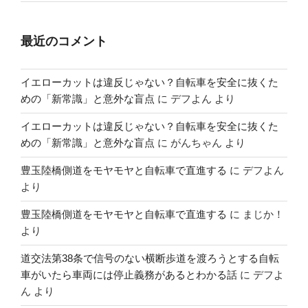
最近のコメント
イエローカットは違反じゃない？自転車を安全に抜くた
めの「新常識」と意外な盲点
に
デフよん
より
イエローカットは違反じゃない？自転車を安全に抜くた
めの「新常識」と意外な盲点
に
がんちゃん
より
豊玉陸橋側道をモヤモヤと自転車で直進する
に
デフよん
より
豊玉陸橋側道をモヤモヤと自転車で直進する
に
まじか！
より
道交法第38条で信号のない横断歩道を渡ろうとする自転
車がいたら車両には停止義務があるとわかる話
に
デフよ
ん
より