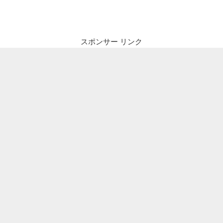
投
ビ
稿
ゲ
ー
スポンサー リンク
シ
ョ
ン