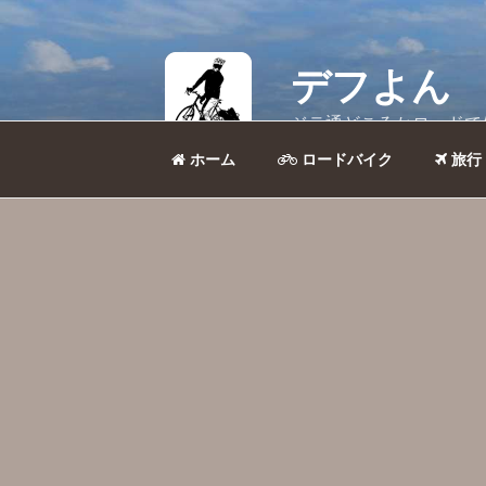
コ
ン
テ
デフよん
ン
ツ
ジテ通どころかロードで
へ
ス
キ
ッ
ホーム
ロードバイク
旅行
プ