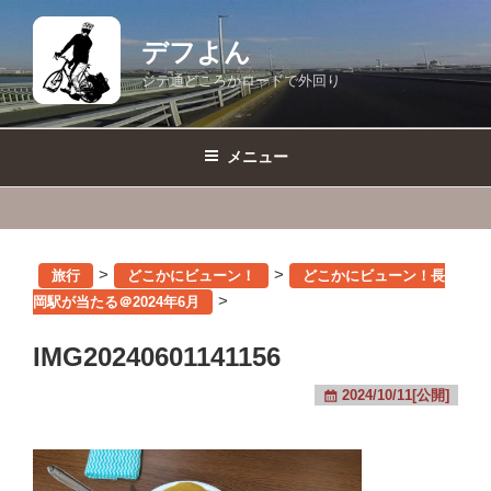
コ
ン
デフよん
テ
ジテ通どころかロードで外回り
ン
ツ
へ
メニュー
ス
キ
ッ
プ
>
>
旅行
どこかにビューン！
どこかにビューン！長
>
岡駅が当たる＠2024年6月
IMG20240601141156
2024/10/11[公開]