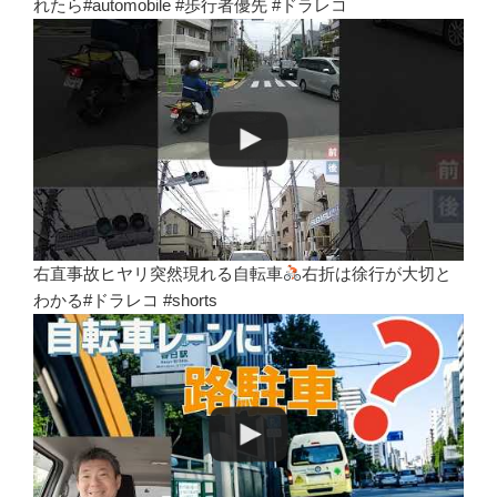
れたら#automobile #歩行者優先 #ドラレコ
右直事故ヒヤリ突然現れる自転車
右折は徐行が大切と
わかる#ドラレコ #shorts