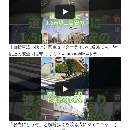
【自転車追い抜き】黄色センターラインの道路でも1.5ｍ
以上の安全間隔守ってる？ #automobile #ドラレコ
「お先にどうぞ」と横断歩道を渡る人にジェスチャーさ