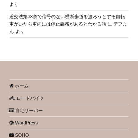
より
道交法第38条で信号のない横断歩道を渡ろうとする自転
車がいたら車両には停止義務があるとわかる話
に
デフよ
ん
より
ホーム
ロードバイク
自宅サーバー
WordPress
SOHO