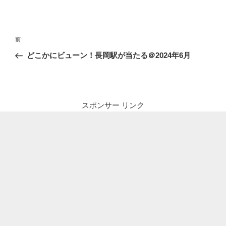
投
前
前
稿
の
どこかにビューン！長岡駅が当たる＠2024年6月
ナ
投
ビ
稿
ゲ
ー
スポンサー リンク
シ
ョ
ン