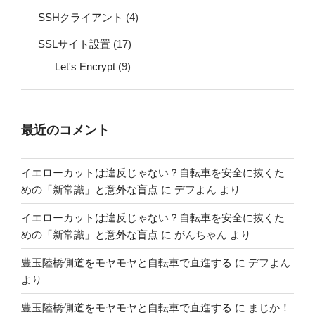
SSHクライアント
(4)
SSLサイト設置
(17)
Let's Encrypt
(9)
最近のコメント
イエローカットは違反じゃない？自転車を安全に抜くた
めの「新常識」と意外な盲点
に
デフよん
より
イエローカットは違反じゃない？自転車を安全に抜くた
めの「新常識」と意外な盲点
に
がんちゃん
より
豊玉陸橋側道をモヤモヤと自転車で直進する
に
デフよん
より
豊玉陸橋側道をモヤモヤと自転車で直進する
に
まじか！