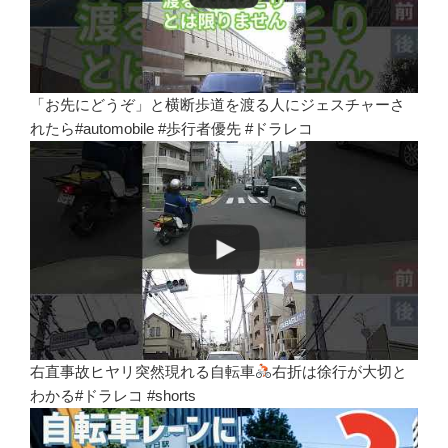
「お先にどうぞ」と横断歩道を渡る人にジェスチャーさ
れたら#automobile #歩行者優先 #ドラレコ
右直事故ヒヤリ突然現れる自転車
右折は徐行が大切と
わかる#ドラレコ #shorts