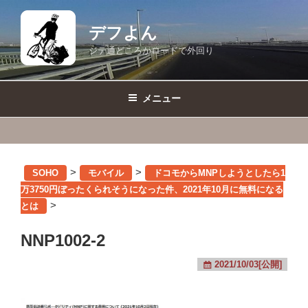
コ
ン
デフよん
テ
ジテ通どころかロードで外回り
ン
ツ
へ
メニュー
ス
キ
ッ
プ
>
>
SOHO
モバイル
ドコモからMNPしようとしたら1
万3750円ぼったくられそうになった件、2021年10月に無料になる
>
とは
NNP1002-2
2021/10/03[公開]