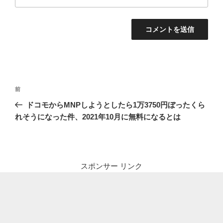
投
前
前
稿
の
ドコモからMNPしようとしたら1万3750円ぼったくら
ナ
投
れそうになった件、2021年10月に無料になるとは
ビ
稿
ゲ
ー
シ
スポンサー リンク
ョ
ン