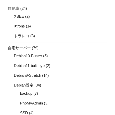
自動車
(24)
XBEE
(2)
Xtrons
(14)
ドラレコ
(8)
自宅サーバー
(79)
Debian10-Buster
(5)
Debian11-bullseye
(2)
Debian9-Stretch
(14)
Debian設定
(34)
backup
(7)
PhpMyAdmin
(3)
SSD
(4)