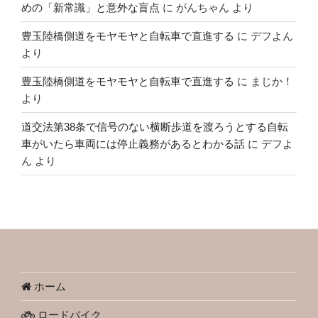
めの「新常識」と意外な盲点
に
がんちゃん
より
豊玉陸橋側道をモヤモヤと自転車で直進する
に
デフよん
より
豊玉陸橋側道をモヤモヤと自転車で直進する
に
まじか！
より
道交法第38条で信号のない横断歩道を渡ろうとする自転
車がいたら車両には停止義務があるとわかる話
に
デフよ
ん
より
ホーム
ロードバイク