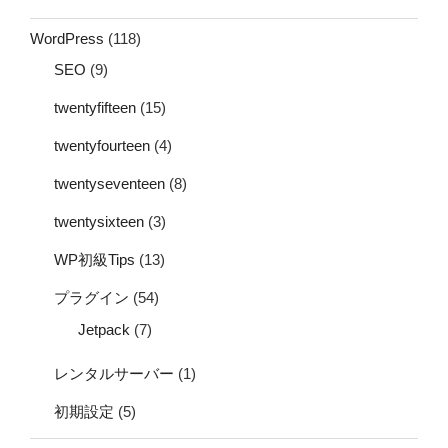
WordPress
(118)
SEO
(9)
twentyfifteen
(15)
twentyfourteen
(4)
twentyseventeen
(8)
twentysixteen
(3)
WP初級Tips
(13)
プラグイン
(54)
Jetpack
(7)
レンタルサーバー
(1)
初期設定
(5)