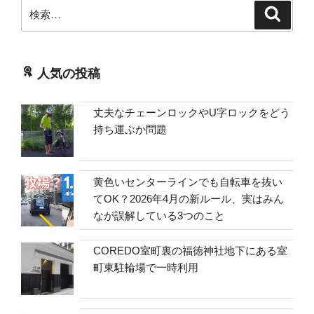
検
検
索
索:
人気の投稿
丈夫なチェーンロックやU字ロックをどう
持ち運ぶか問題
黄色いセンターラインでも自転車を抜い
てOK？2026年4月の新ルール、実はみん
なが誤解している3つのこと
COREDO室町裏の福徳神社地下にある室
町東駐輪場で一時利用