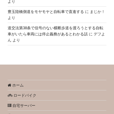
より
豊玉陸橋側道をモヤモヤと自転車で直進する
に
まじか！
より
道交法第38条で信号のない横断歩道を渡ろうとする自転
車がいたら車両には停止義務があるとわかる話
に
デフよ
ん
より
ホーム
ロードバイク
自宅サーバー