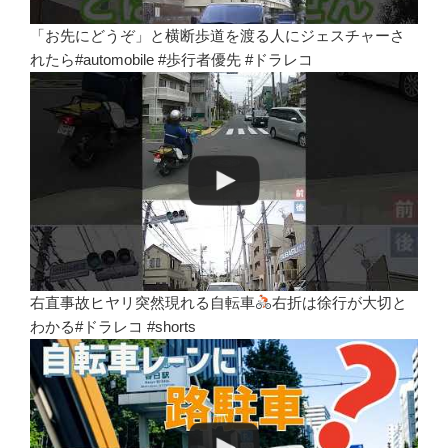
「お先にどうぞ」と横断歩道を渡る人にジェスチャーさ
れたら#automobile #歩行者優先 #ドラレコ
右直事故ヒヤリ突然現れる自転車
右折は徐行が大切と
わかる#ドラレコ #shorts