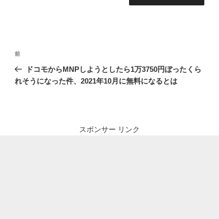
投
前
前
稿
の
ドコモからMNPしようとしたら1万3750円ぼったくら
ナ
投
れそうになった件、2021年10月に無料になるとは
ビ
稿
ゲ
ー
シ
スポンサー リンク
ョ
ン