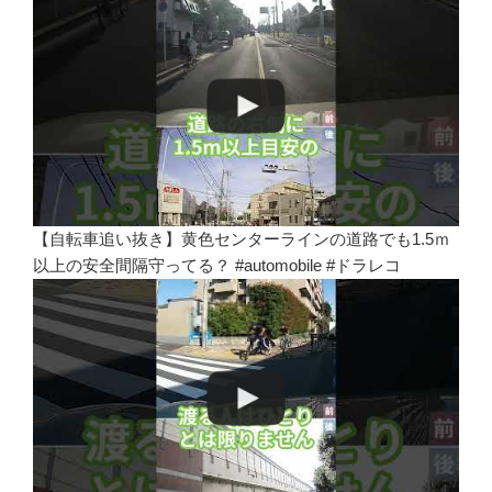
【自転車追い抜き】黄色センターラインの道路でも1.5ｍ
以上の安全間隔守ってる？ #automobile #ドラレコ