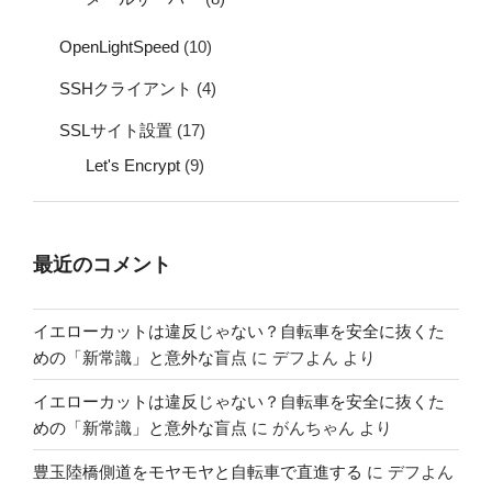
OpenLightSpeed
(10)
SSHクライアント
(4)
SSLサイト設置
(17)
Let's Encrypt
(9)
最近のコメント
イエローカットは違反じゃない？自転車を安全に抜くた
めの「新常識」と意外な盲点
に
デフよん
より
イエローカットは違反じゃない？自転車を安全に抜くた
めの「新常識」と意外な盲点
に
がんちゃん
より
豊玉陸橋側道をモヤモヤと自転車で直進する
に
デフよん