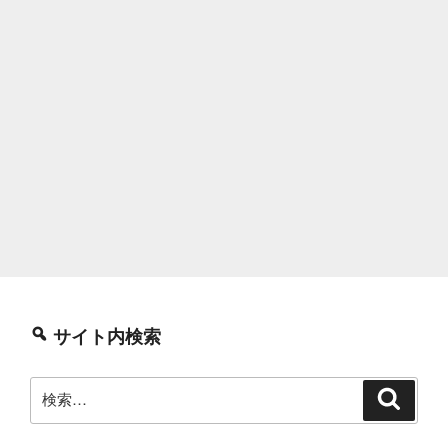
サイト内検索
検
検
索
索: