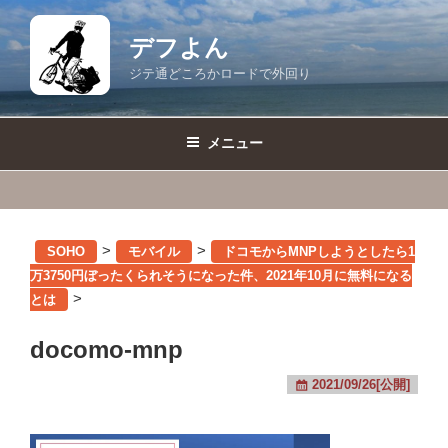
コ
ン
デフよん
テ
ジテ通どころかロードで外回り
ン
ツ
へ
メニュー
ス
キ
ッ
プ
>
>
SOHO
モバイル
ドコモからMNPしようとしたら1
万3750円ぼったくられそうになった件、2021年10月に無料になる
>
とは
docomo-mnp
2021/09/26[公開]