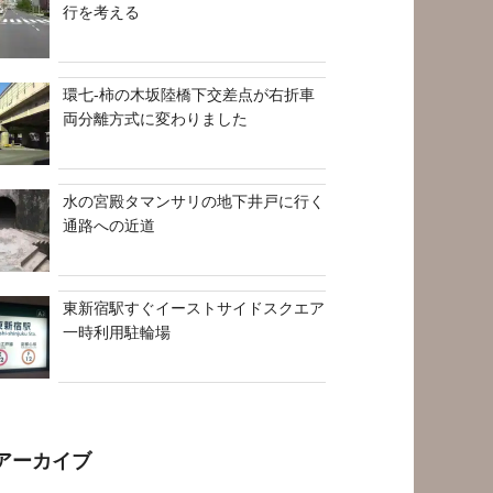
行を考える
環七-柿の木坂陸橋下交差点が右折車
両分離方式に変わりました
水の宮殿タマンサリの地下井戸に行く
通路への近道
東新宿駅すぐイーストサイドスクエア
一時利用駐輪場
アーカイブ