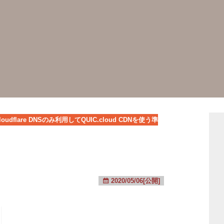
loudflare DNSのみ利用してQUIC.cloud CDNを使う準
2020/05/06[公開]