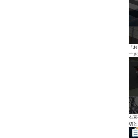
「お
ーさ
右直
切と