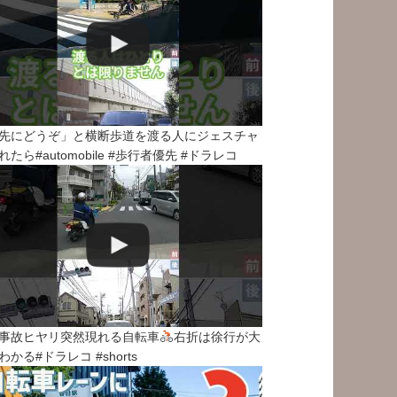
先にどうぞ」と横断歩道を渡る人にジェスチャ
れたら#automobile #歩行者優先 #ドラレコ
事故ヒヤリ突然現れる自転車
右折は徐行が大
わかる#ドラレコ #shorts