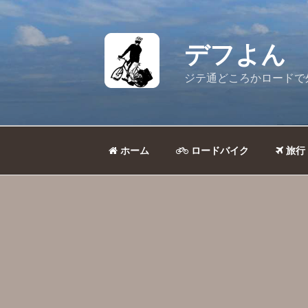
コ
ン
テ
デフよん
ン
ツ
ジテ通どころかロードで
へ
ス
キ
ッ
ホーム
ロードバイク
旅行
プ