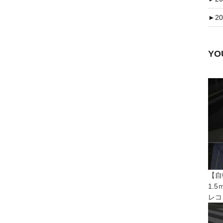
►
20
Y
【自
1.
レコ