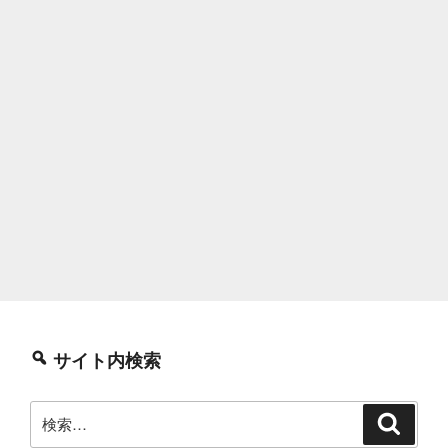
サイト内検索
検
検
索
索: