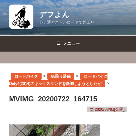
コ
ン
デフよん
テ
ジテ通どころかロードで外回り
ン
ツ
へ
メニュー
ス
キ
ッ
プ
>
>
ロードバイク
街乗り装備
ロードバイク
>
Defy4(2014)のキックスタンドを新調しようとしたが
MVIMG_20200722_164715
2020/08/03[公開]