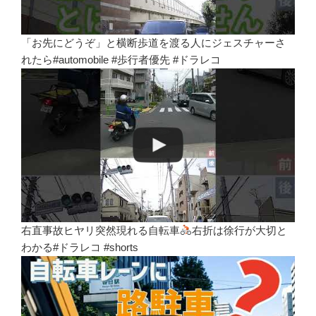
「お先にどうぞ」と横断歩道を渡る人にジェスチャーさ
れたら#automobile #歩行者優先 #ドラレコ
右直事故ヒヤリ突然現れる自転車
右折は徐行が大切と
わかる#ドラレコ #shorts