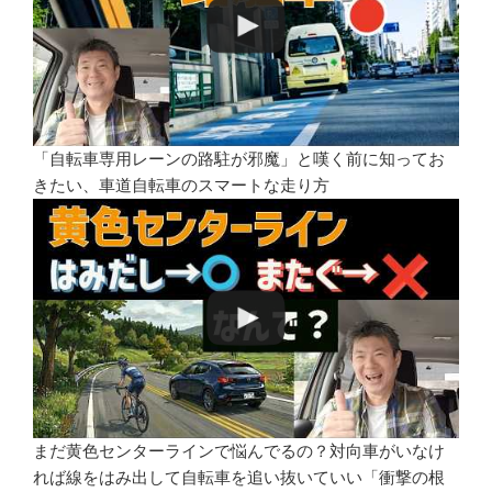
「自転車専用レーンの路駐が邪魔」と嘆く前に知ってお
きたい、車道自転車のスマートな走り方
まだ黄色センターラインで悩んでるの？対向車がいなけ
れば線をはみ出して自転車を追い抜いていい「衝撃の根