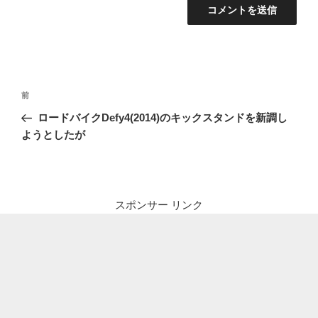
投
前
前
稿
の
ロードバイクDefy4(2014)のキックスタンドを新調し
ナ
投
ようとしたが
ビ
稿
ゲ
ー
シ
スポンサー リンク
ョ
ン