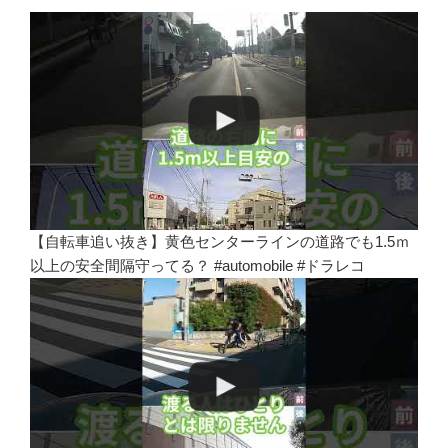
【自転車追い抜き】黄色センターラインの道路でも1.5ｍ
以上の安全間隔守ってる？ #automobile #ドラレコ