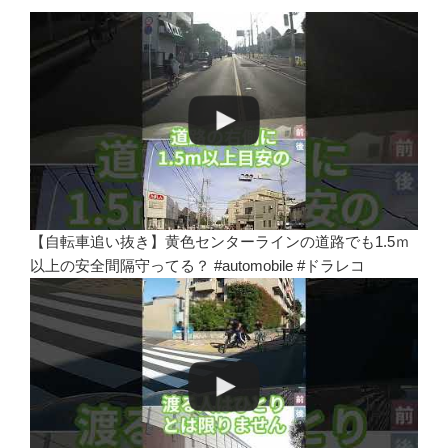
【自転車追い抜き】黄色センターラインの道路でも1.5ｍ
以上の安全間隔守ってる？ #automobile #ドラレコ