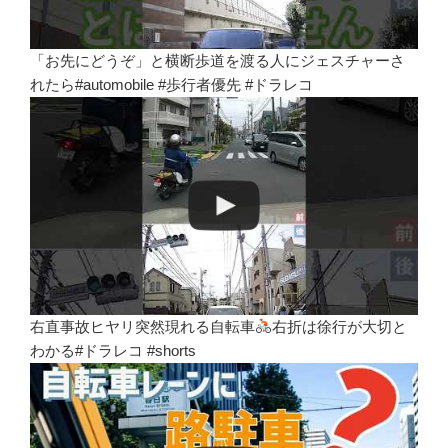
「お先にどうぞ」と横断歩道を渡る人にジェスチャーさ
れたら#automobile #歩行者優先 #ドラレコ
右直事故ヒヤリ突然現れる自転車
右折は徐行が大切と
わかる#ドラレコ #shorts