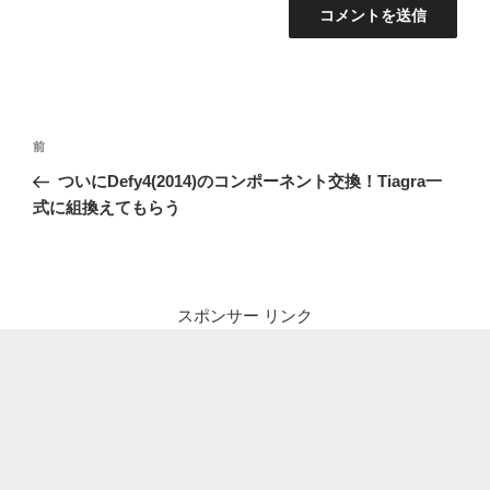
投
前
前
稿
の
ついにDefy4(2014)のコンポーネント交換！Tiagra一
ナ
投
式に組換えてもらう
ビ
稿
ゲ
ー
シ
スポンサー リンク
ョ
ン