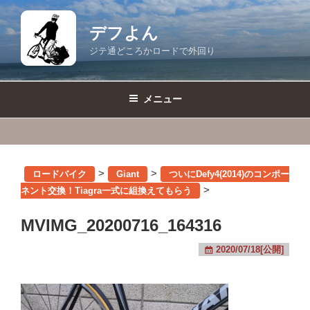
コ
ン
デフよん
テ
ジテ通どころかロードで外回り
ン
ツ
へ
メニュー
ス
キ
ッ
プ
>
>
ロードバイク
Giant
ついにDefy4(2014)のコンポー
>
ネント交換！Tiagra一式に組換えてもらう
MVIMG_20200716_164316
2020/07/18[公開]