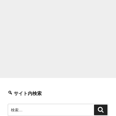
サイト内検索
検
検
索
索: