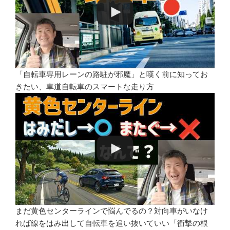
「自転車専用レーンの路駐が邪魔」と嘆く前に知ってお
きたい、車道自転車のスマートな走り方
まだ黄色センターラインで悩んでるの？対向車がいなけ
れば線をはみ出して自転車を追い抜いていい「衝撃の根