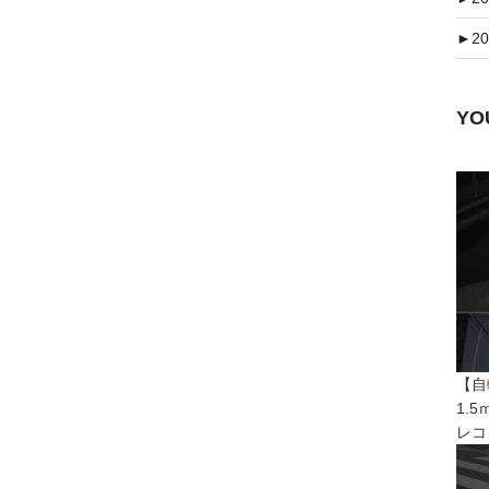
►
20
Y
【自
1.
レコ