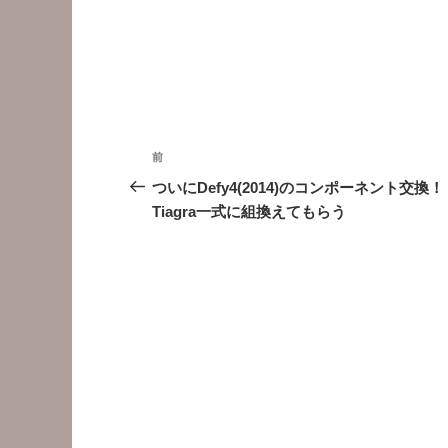
投
前
前
稿
の
ついにDefy4(2014)のコンポーネント交換！
投
Tiagra一式に組換えてもらう
ナ
稿
ビ
ゲ
ー
シ
ョ
ン