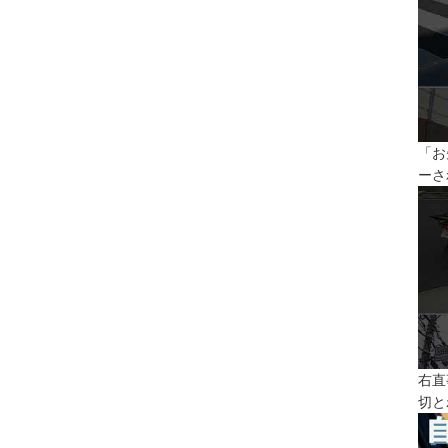
「お
ーさ
右直
切と