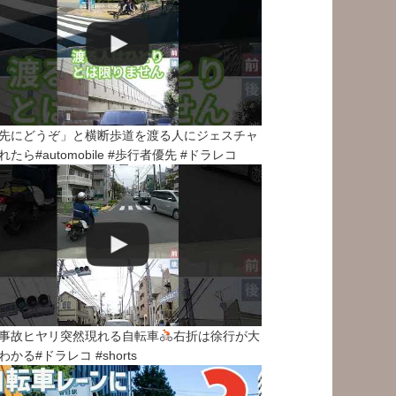
先にどうぞ」と横断歩道を渡る人にジェスチャ
れたら#automobile #歩行者優先 #ドラレコ
事故ヒヤリ突然現れる自転車
右折は徐行が大
わかる#ドラレコ #shorts