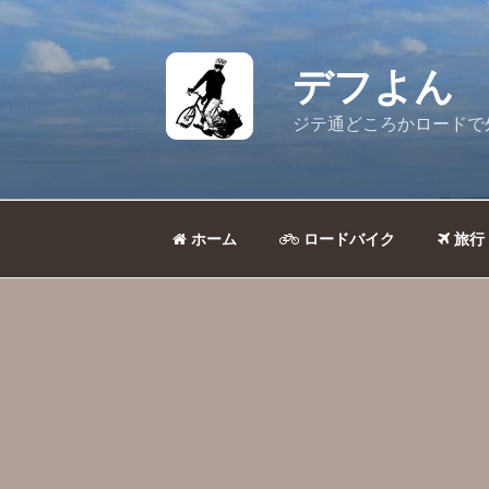
コ
ン
テ
デフよん
ン
ツ
ジテ通どころかロードで
へ
ス
キ
ッ
ホーム
ロードバイク
旅行
プ