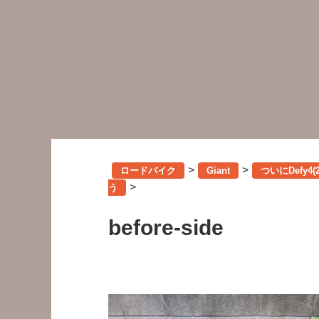
>
>
ロードバイク
Giant
ついにDefy4
>
う
before-side