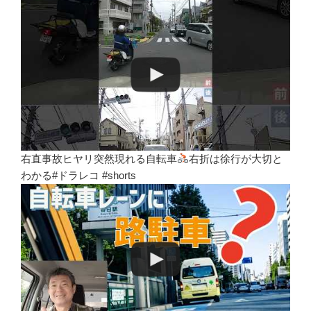
右直事故ヒヤリ突然現れる自転車
右折は徐行が大切と
わかる#ドラレコ #shorts