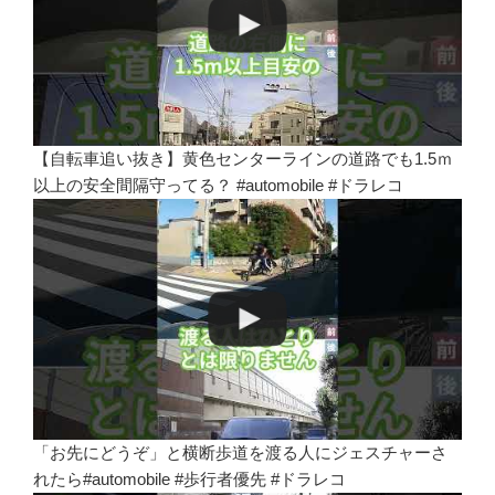
【自転車追い抜き】黄色センターラインの道路でも1.5ｍ
以上の安全間隔守ってる？ #automobile #ドラレコ
「お先にどうぞ」と横断歩道を渡る人にジェスチャーさ
れたら#automobile #歩行者優先 #ドラレコ