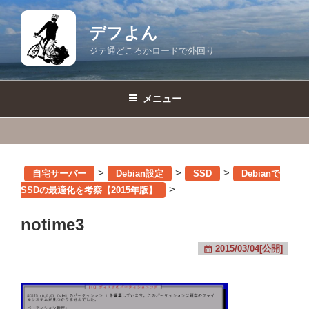
コ
ン
デフよん
テ
ジテ通どころかロードで外回り
ン
ツ
へ
メニュー
ス
キ
ッ
プ
>
>
>
自宅サーバー
Debian設定
SSD
Debianで
>
SSDの最適化を考察【2015年版】
notime3
2015/03/04[公開]