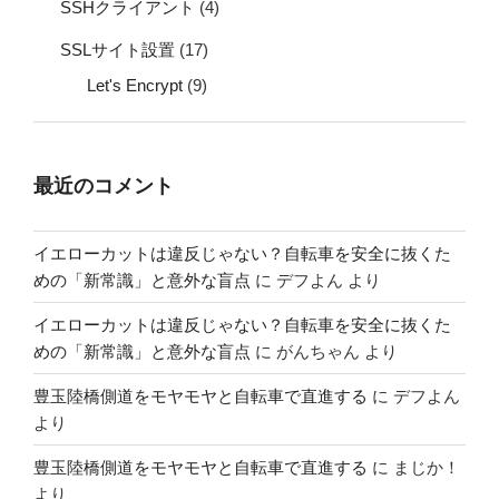
SSHクライアント
(4)
SSLサイト設置
(17)
Let's Encrypt
(9)
最近のコメント
イエローカットは違反じゃない？自転車を安全に抜くた
めの「新常識」と意外な盲点
に
デフよん
より
イエローカットは違反じゃない？自転車を安全に抜くた
めの「新常識」と意外な盲点
に
がんちゃん
より
豊玉陸橋側道をモヤモヤと自転車で直進する
に
デフよん
より
豊玉陸橋側道をモヤモヤと自転車で直進する
に
まじか！
より