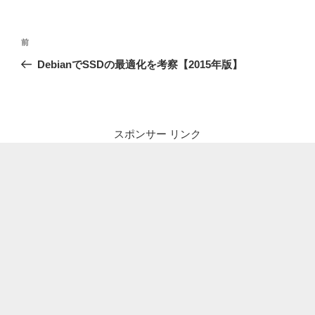
投
前
前
稿
の
DebianでSSDの最適化を考察【2015年版】
ナ
投
ビ
稿
ゲ
ー
スポンサー リンク
シ
ョ
ン