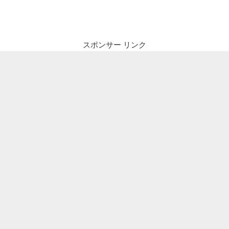
ナ
投
ビ
稿
ゲ
ー
スポンサー リンク
シ
ョ
ン