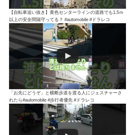
【自転車追い抜き】黄色センターラインの道路でも1.5ｍ
以上の安全間隔守ってる？ #automobile #ドラレコ
「お先にどうぞ」と横断歩道を渡る人にジェスチャーさ
れたら#automobile #歩行者優先 #ドラレコ