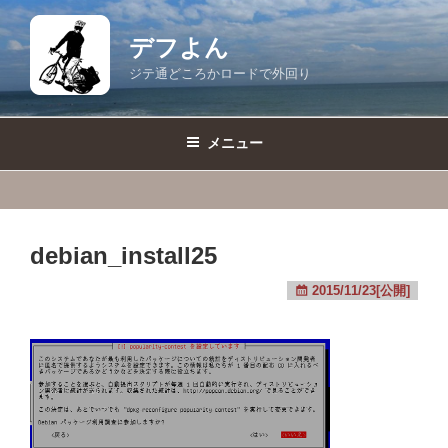
コ
ン
デフよん
テ
ジテ通どころかロードで外回り
ン
ツ
へ
メニュー
ス
キ
ッ
プ
debian_install25
2015/11/23[公開]