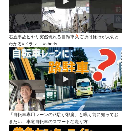
右直事故ヒヤリ突然現れる自転車
右折は徐行が大切と
わかる#ドラレコ #shorts
「自転車専用レーンの路駐が邪魔」と嘆く前に知ってお
きたい、車道自転車のスマートな走り方