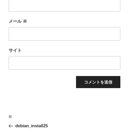
メール
※
サイト
投
前
前
稿
の
debian_install25