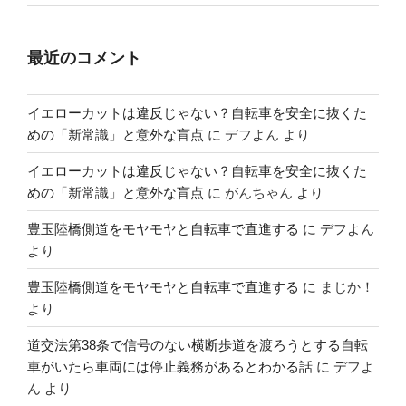
最近のコメント
イエローカットは違反じゃない？自転車を安全に抜くた
めの「新常識」と意外な盲点
に
デフよん
より
イエローカットは違反じゃない？自転車を安全に抜くた
めの「新常識」と意外な盲点
に
がんちゃん
より
豊玉陸橋側道をモヤモヤと自転車で直進する
に
デフよん
より
豊玉陸橋側道をモヤモヤと自転車で直進する
に
まじか！
より
道交法第38条で信号のない横断歩道を渡ろうとする自転
車がいたら車両には停止義務があるとわかる話
に
デフよ
ん
より