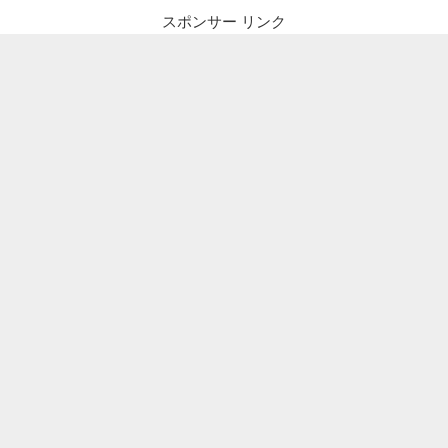
ー
スポンサー リンク
シ
ョ
ン