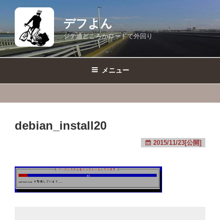
コ
ン
デフよん
テ
ジテ通どころかロードで外回り
ン
ツ
へ
メニュー
ス
キ
ッ
プ
debian_install20
2015/11/23[公開]