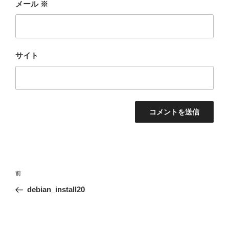
メール
※
サイト
投
前
前
稿
の
debian_install20
ナ
投
ビ
稿
ゲ