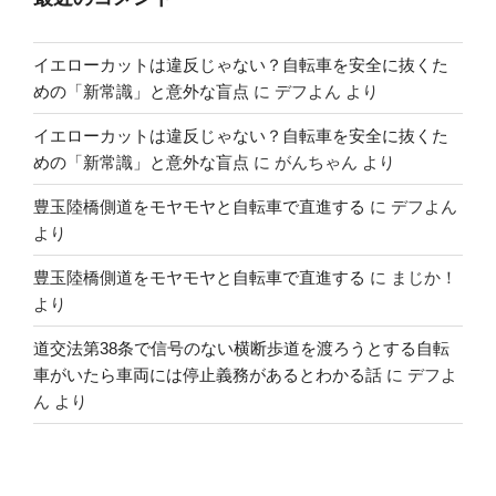
イエローカットは違反じゃない？自転車を安全に抜くた
めの「新常識」と意外な盲点
に
デフよん
より
イエローカットは違反じゃない？自転車を安全に抜くた
めの「新常識」と意外な盲点
に
がんちゃん
より
豊玉陸橋側道をモヤモヤと自転車で直進する
に
デフよん
より
豊玉陸橋側道をモヤモヤと自転車で直進する
に
まじか！
より
道交法第38条で信号のない横断歩道を渡ろうとする自転
車がいたら車両には停止義務があるとわかる話
に
デフよ
ん
より