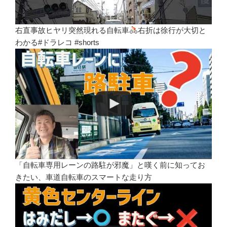
右直事故ヒヤリ突然現れる自転車
右折は徐行が大切と
わかる#ドラレコ #shorts
「自転車専用レーンの路駐が邪魔」と嘆く前に知ってお
きたい、車道自転車のスマートな走り方