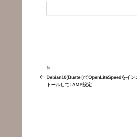
投
前
前
稿
の
Debian10(Buster)でOpenLiteSpeedをイ
投
トールしてLAMP設定
ナ
稿
ビ
ゲ
ー
シ