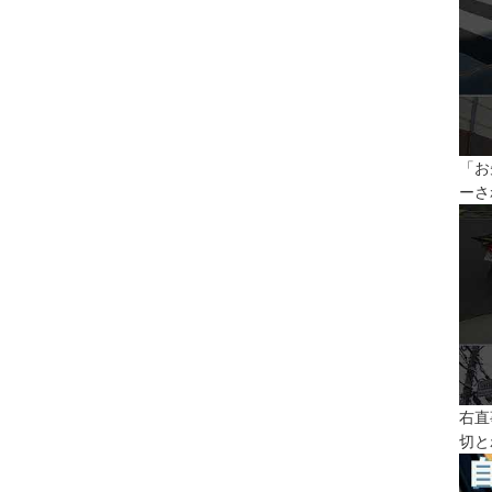
「お
ーさ
右直
切と