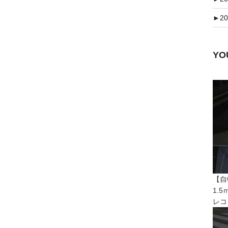
►
20
Y
【自
1.
レコ