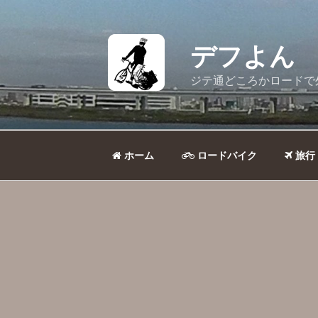
コ
ン
テ
デフよん
ン
ツ
ジテ通どころかロードで
へ
ス
キ
ッ
ホーム
ロードバイク
旅行
プ