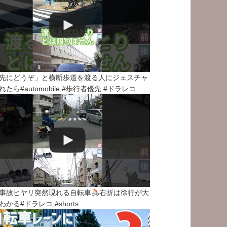
先にどうぞ」と横断歩道を渡る人にジェスチャ
れたら#automobile #歩行者優先 #ドラレコ
事故ヒヤリ突然現れる自転車
右折は徐行が大
わかる#ドラレコ #shorts