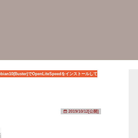
ebian10(Buster)でOpenLiteSpeedをインストールして
2019/10/12[公開]