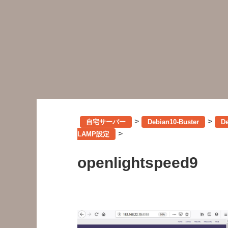
>
>
自宅サーバー
Debian10-Buster
D
>
LAMP設定
openlightspeed9