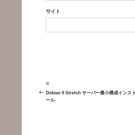
サイト
投
前
前
稿
の
Debian 9 Stretch サーバー最小構成インス
投
ール
ナ
稿
ビ
ゲ