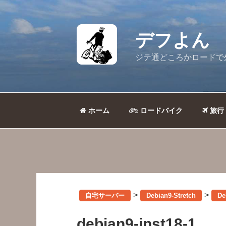
コ
ン
テ
デフよん
ン
ツ
ジテ通どころかロードで
へ
ス
キ
ッ
ホーム
ロードバイク
旅行
プ
>
>
自宅サーバー
Debian9-Stretch
D
debian9-inst18-1