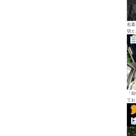
右直
切と
「自
てお