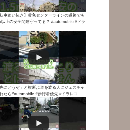
転車追い抜き】黄色センターラインの道路でも
5ｍ以上の安全間隔守ってる？ #automobile #ドラ
先にどうぞ」と横断歩道を渡る人にジェスチャ
れたら#automobile #歩行者優先 #ドラレコ