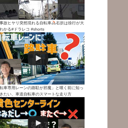
事故ヒヤリ突然現れる自転車
右折は徐行が大
わかる#ドラレコ #shorts
転車専用レーンの路駐が邪魔」と嘆く前に知っ
きたい、車道自転車のスマートな走り方