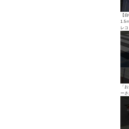
【自
1.
レコ
「お
ーさ