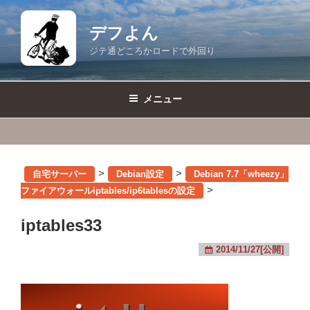
コ
ン
デフよん
テ
ジテ通どころかロードで外回り
ン
ツ
へ
メニュー
ス
キ
ッ
プ
>
>
自宅サーバー
Debian設定
Debian 7.7「wheezy」
>
ファイアウォールiptables/ip6tablesの設定
iptables33
2014/11/27[公開]