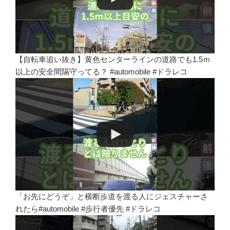
【自転車追い抜き】黄色センターラインの道路でも1.5ｍ
以上の安全間隔守ってる？ #automobile #ドラレコ
「お先にどうぞ」と横断歩道を渡る人にジェスチャーさ
れたら#automobile #歩行者優先 #ドラレコ