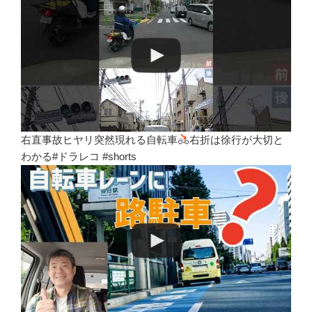
右直事故ヒヤリ突然現れる自転車
右折は徐行が大切と
わかる#ドラレコ #shorts