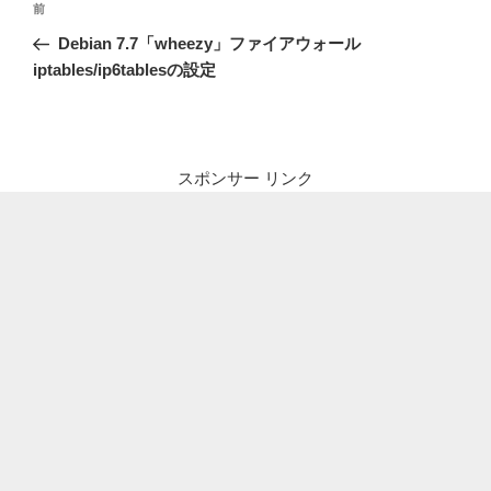
前
前
稿
の
Debian 7.7「wheezy」ファイアウォール
ナ
投
iptables/ip6tablesの設定
ビ
稿
ゲ
ー
シ
スポンサー リンク
ョ
ン