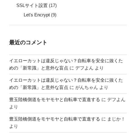
SSLサイト設置
(17)
Let's Encrypt
(9)
最近のコメント
イエローカットは違反じゃない？自転車を安全に抜くた
めの「新常識」と意外な盲点
に
デフよん
より
イエローカットは違反じゃない？自転車を安全に抜くた
めの「新常識」と意外な盲点
に
がんちゃん
より
豊玉陸橋側道をモヤモヤと自転車で直進する
に
デフよん
より
豊玉陸橋側道をモヤモヤと自転車で直進する
に
まじか！
より