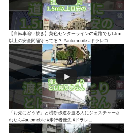
【自転車追い抜き】黄色センターラインの道路でも1.5ｍ
以上の安全間隔守ってる？ #automobile #ドラレコ
「お先にどうぞ」と横断歩道を渡る人にジェスチャーさ
れたら#automobile #歩行者優先 #ドラレコ