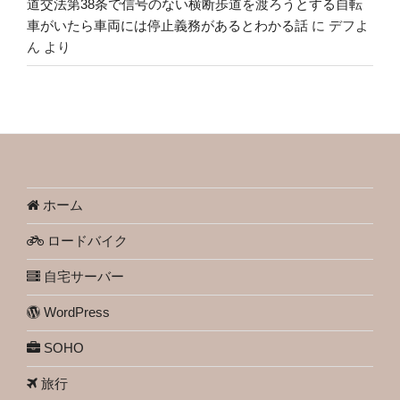
道交法第38条で信号のない横断歩道を渡ろうとする自転
車がいたら車両には停止義務があるとわかる話
に
デフよ
ん
より
ホーム
ロードバイク
自宅サーバー
WordPress
SOHO
旅行