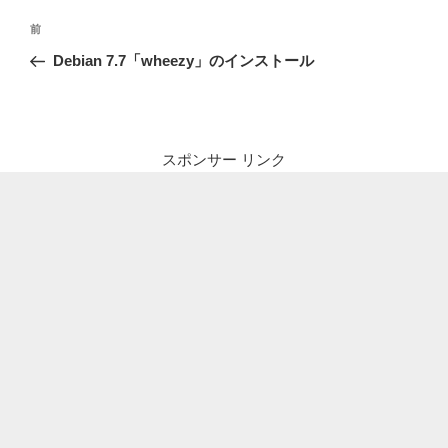
投
前
前
稿
の
Debian 7.7「wheezy」のインストール
ナ
投
ビ
稿
ゲ
ー
スポンサー リンク
シ
ョ
ン