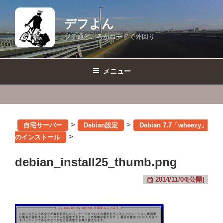
コ
ン
デフよん
テ
ジテ通どころかロードで外回り
ン
ツ
へ
メニュー
ス
キ
ッ
プ
>
>
自宅サーバー
Debian設定
Debian 7.7「wheezy」
>
のインストール
debian_install25_thumb.png
2014/11/04[公開]