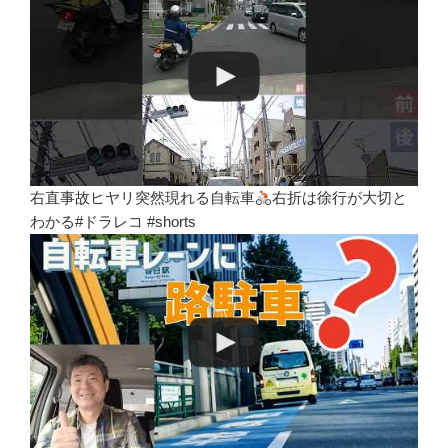
右直事故ヒヤリ突然現れる自転車
右折は徐行が大切と
わかる#ドラレコ #shorts