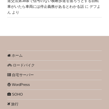
道交法第38条で信号のない横断歩道を渡ろうとする自転
車がいたら車両には停止義務があるとわかる話
に
デフよ
ん
より
ホーム
ロードバイク
自宅サーバー
WordPress
SOHO
旅行