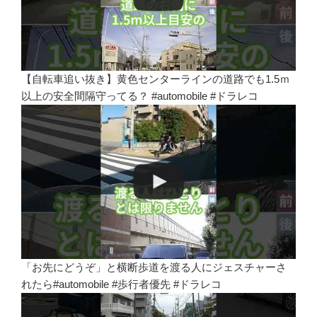
【自転車追い抜き】黄色センターラインの道路でも1.5ｍ
以上の安全間隔守ってる？ #automobile #ドラレコ
「お先にどうぞ」と横断歩道を渡る人にジェスチャーさ
れたら#automobile #歩行者優先 #ドラレコ