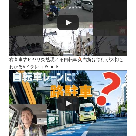
右直事故ヒヤリ突然現れる自転車
右折は徐行が大切と
わかる#ドラレコ #shorts