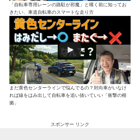
「自転車専用レーンの路駐が邪魔」と嘆く前に知ってお
きたい、車道自転車のスマートな走り方
まだ黄色センターラインで悩んでるの？対向車がいなけ
れば線をはみ出して自転車を追い抜いていい「衝撃の根
拠」
スポンサー リンク