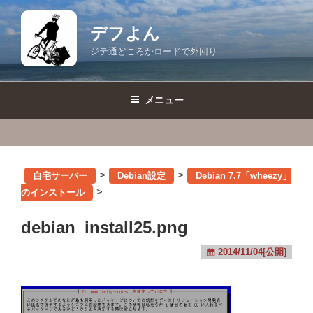
コ
ン
デフよん
テ
ジテ通どころかロードで外回り
ン
ツ
へ
メニュー
ス
キ
ッ
プ
>
>
自宅サーバー
Debian設定
Debian 7.7「wheezy」
>
のインストール
debian_install25.png
2014/11/04[公開]