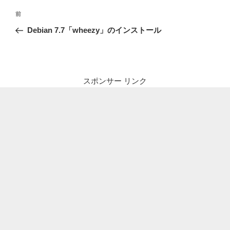
投
前
前
稿
の
Debian 7.7「wheezy」のインストール
ナ
投
ビ
稿
ゲ
ー
スポンサー リンク
シ
ョ
ン