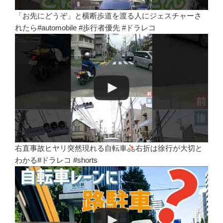
「お先にどうぞ」と横断歩道を渡る人にジェスチャーさ
れたら#automobile #歩行者優先 #ドラレコ
右直事故ヒヤリ突然現れる自転車
右折は徐行が大切と
わかる#ドラレコ #shorts