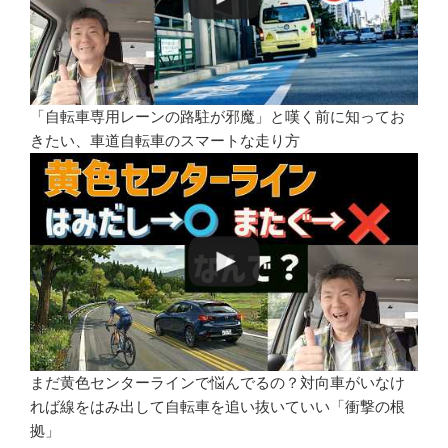
「自転車専用レーンの路駐が邪魔」と嘆く前に知ってお
きたい、車道自転車のスマートな走り方
まだ黄色センターラインで悩んでるの？対向車がいなけ
れば線をはみ出して自転車を追い抜いていい「衝撃の根
拠」