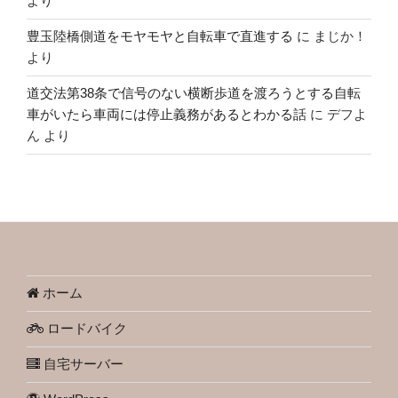
より
豊玉陸橋側道をモヤモヤと自転車で直進する
に
まじか！
より
道交法第38条で信号のない横断歩道を渡ろうとする自転
車がいたら車両には停止義務があるとわかる話
に
デフよ
ん
より
ホーム
ロードバイク
自宅サーバー