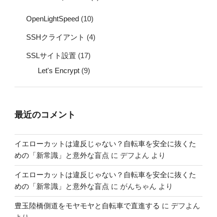
OpenLightSpeed
(10)
SSHクライアント
(4)
SSLサイト設置
(17)
Let's Encrypt
(9)
最近のコメント
イエローカットは違反じゃない？自転車を安全に抜くた
めの「新常識」と意外な盲点
に
デフよん
より
イエローカットは違反じゃない？自転車を安全に抜くた
めの「新常識」と意外な盲点
に
がんちゃん
より
豊玉陸橋側道をモヤモヤと自転車で直進する
に
デフよん