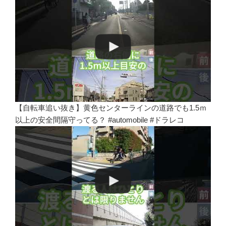
【自転車追い抜き】黄色センターラインの道路でも1.5ｍ
以上の安全間隔守ってる？ #automobile #ドラレコ