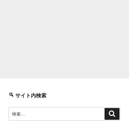
サイト内検索
検
検
索
索: