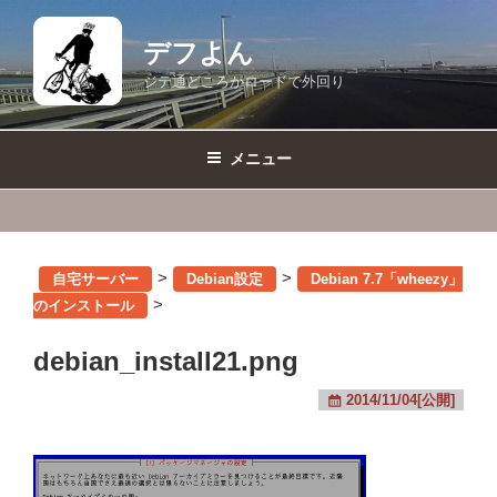
コ
ン
デフよん
テ
ジテ通どころかロードで外回り
ン
ツ
へ
メニュー
ス
キ
ッ
プ
>
>
自宅サーバー
Debian設定
Debian 7.7「wheezy」
>
のインストール
debian_install21.png
2014/11/04[公開]