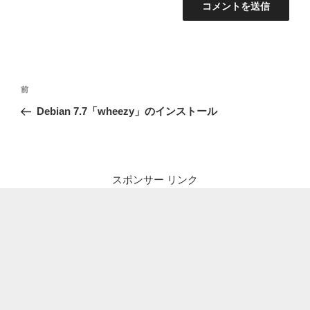
投
前
前
稿
の
Debian 7.7「wheezy」のインストール
ナ
投
ビ
稿
ゲ
ー
スポンサー リンク
シ
ョ
ン