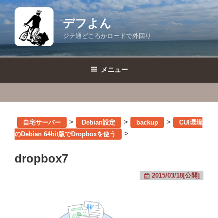
コ
ン
デフよん
テ
ジテ通どころかロードで外回り
ン
ツ
へ
メニュー
ス
キ
ッ
プ
>
>
>
自宅サーバー
Debian設定
backup
CUI環境
>
のDebian 64bit版でDropboxを使う
dropbox7
2015/03/18[公開]