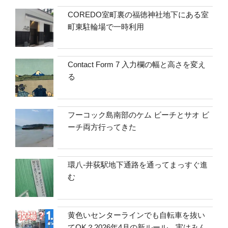
COREDO室町裏の福徳神社地下にある室
町東駐輪場で一時利用
Contact Form 7 入力欄の幅と高さを変え
る
フーコック島南部のケム ビーチとサオ ビ
ーチ両方行ってきた
環八-井荻駅地下通路を通ってまっすぐ進
む
黄色いセンターラインでも自転車を抜い
てOK？2026年4月の新ルール、実はみん