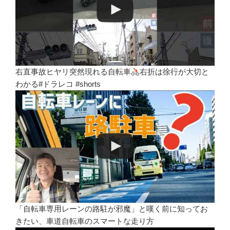
右直事故ヒヤリ突然現れる自転車
右折は徐行が大切と
わかる#ドラレコ #shorts
「自転車専用レーンの路駐が邪魔」と嘆く前に知ってお
きたい、車道自転車のスマートな走り方