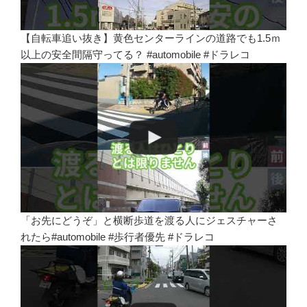
【自転車追い抜き】黄色センターラインの道路でも1.5ｍ
以上の安全間隔守ってる？ #automobile #ドラレコ
「お先にどうぞ」と横断歩道を渡る人にジェスチャーさ
れたら#automobile #歩行者優先 #ドラレコ