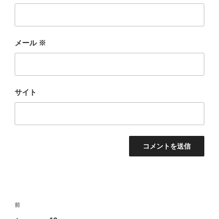
メール
※
サイト
投
前
前
稿
の