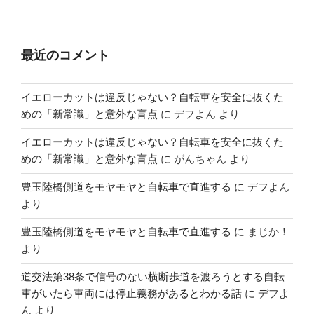
最近のコメント
イエローカットは違反じゃない？自転車を安全に抜くた
めの「新常識」と意外な盲点
に
デフよん
より
イエローカットは違反じゃない？自転車を安全に抜くた
めの「新常識」と意外な盲点
に
がんちゃん
より
豊玉陸橋側道をモヤモヤと自転車で直進する
に
デフよん
より
豊玉陸橋側道をモヤモヤと自転車で直進する
に
まじか！
より
道交法第38条で信号のない横断歩道を渡ろうとする自転
車がいたら車両には停止義務があるとわかる話
に
デフよ
ん
より