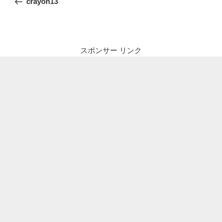
crayon13
ナ
投
ビ
稿
ゲ
ー
スポンサー リンク
シ
ョ
ン