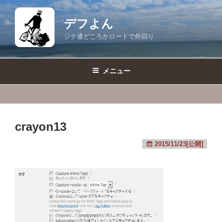
コ
ン
デフよん
テ
ジテ通どころかロードで外回り
ン
ツ
へ
メニュー
ス
キ
ッ
プ
crayon13
2015/11/23[公開]