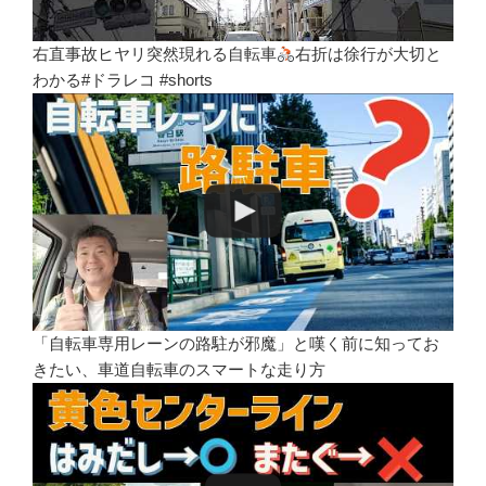
右直事故ヒヤリ突然現れる自転車
右折は徐行が大切と
わかる#ドラレコ #shorts
「自転車専用レーンの路駐が邪魔」と嘆く前に知ってお
きたい、車道自転車のスマートな走り方