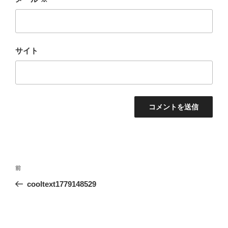
サイト
投
前
前
稿
の
cooltext1779148529
ナ
投
ビ
稿
ゲ