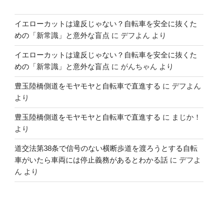
イエローカットは違反じゃない？自転車を安全に抜くた
めの「新常識」と意外な盲点
に
デフよん
より
イエローカットは違反じゃない？自転車を安全に抜くた
めの「新常識」と意外な盲点
に
がんちゃん
より
豊玉陸橋側道をモヤモヤと自転車で直進する
に
デフよん
より
豊玉陸橋側道をモヤモヤと自転車で直進する
に
まじか！
より
道交法第38条で信号のない横断歩道を渡ろうとする自転
車がいたら車両には停止義務があるとわかる話
に
デフよ
ん
より