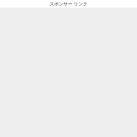
ー
スポンサー リンク
シ
ョ
ン