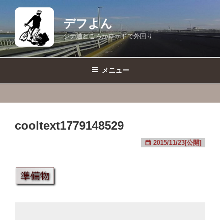
コ
ン
デフよん
テ
ジテ通どころかロードで外回り
ン
ツ
へ
メニュー
ス
キ
ッ
プ
cooltext1779148529
2015/11/23[公開]