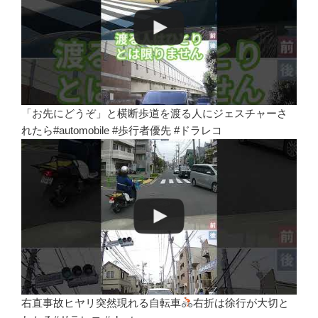
「お先にどうぞ」と横断歩道を渡る人にジェスチャーさ
れたら#automobile #歩行者優先 #ドラレコ
右直事故ヒヤリ突然現れる自転車
右折は徐行が大切と