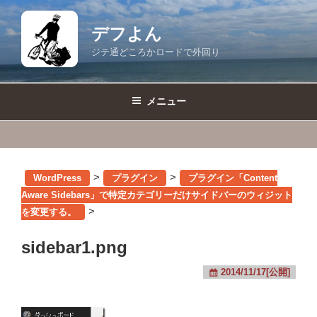
コ
ン
デフよん
テ
ジテ通どころかロードで外回り
ン
ツ
へ
メニュー
ス
キ
ッ
プ
>
>
WordPress
プラグイン
プラグイン「Content
Aware Sidebars」で特定カテゴリーだけサイドバーのウィジット
>
を変更する。
sidebar1.png
2014/11/17[公開]