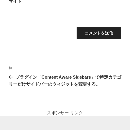
サイト
投
前
前
稿
の
プラグイン「Content Aware Sidebars」で特定カテゴ
ナ
投
リーだけサイドバーのウィジットを変更する。
ビ
稿
ゲ
ー
シ
スポンサー リンク
ョ
ン