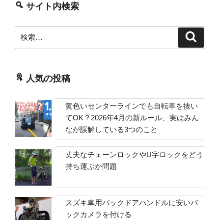
サイト内検索
検
検
索
索:
人気の投稿
黄色いセンターラインでも自転車を抜い
てOK？2026年4月の新ルール、実はみん
なが誤解している3つのこと
丈夫なチェーンロックやU字ロックをどう
持ち運ぶか問題
スズキ車用バックドアハンドルに安いバ
ックカメラを付ける