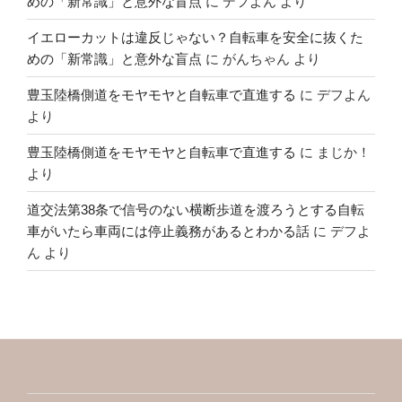
めの「新常識」と意外な盲点
に
デフよん
より
イエローカットは違反じゃない？自転車を安全に抜くた
めの「新常識」と意外な盲点
に
がんちゃん
より
豊玉陸橋側道をモヤモヤと自転車で直進する
に
デフよん
より
豊玉陸橋側道をモヤモヤと自転車で直進する
に
まじか！
より
道交法第38条で信号のない横断歩道を渡ろうとする自転
車がいたら車両には停止義務があるとわかる話
に
デフよ
ん
より