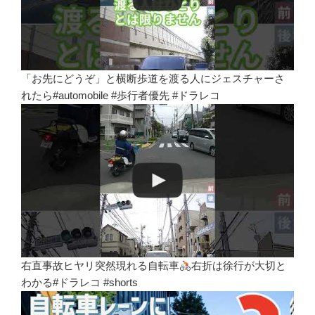
「お先にどうぞ」と横断歩道を渡る人にジェスチャーさ
れたら#automobile #歩行者優先 #ドラレコ
右直事故ヒヤリ突然現れる自転車
右折は徐行が大切と
わかる#ドラレコ #shorts