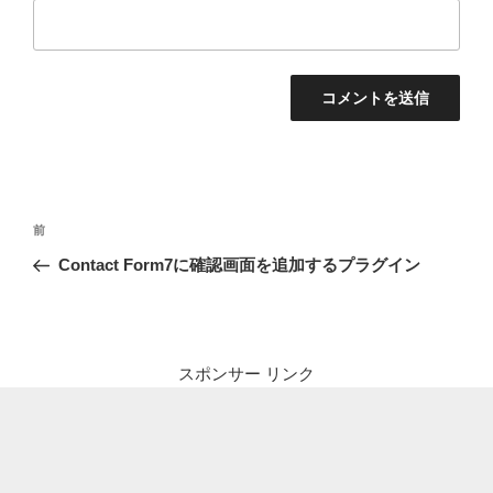
投
前
前
稿
の
Contact Form7に確認画面を追加するプラグイン
ナ
投
ビ
稿
ゲ
ー
スポンサー リンク
シ
ョ
ン