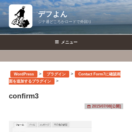
コ
ン
デフよん
テ
ジテ通どころかロードで外回り
ン
ツ
へ
メニュー
ス
キ
ッ
プ
>
>
WordPress
プラグイン
Contact Form7に確認画
>
面を追加するプラグイン
confirm3
2015/07/08[公開]