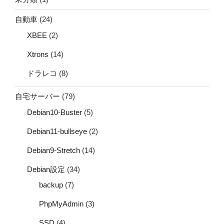
自動車
(24)
XBEE
(2)
Xtrons
(14)
ドラレコ
(8)
自宅サーバー
(79)
Debian10-Buster
(5)
Debian11-bullseye
(2)
Debian9-Stretch
(14)
Debian設定
(34)
backup
(7)
PhpMyAdmin
(3)
SSD
(4)