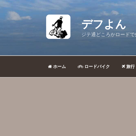
コ
ン
テ
デフよん
ン
ツ
ジテ通どころかロードで
へ
ス
キ
ッ
ホーム
ロードバイク
旅行
プ