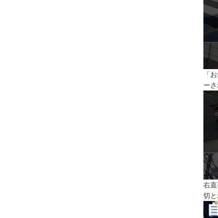
「お
ーさ
右直
切と