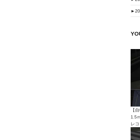
►
20
Y
【自
1.
レコ