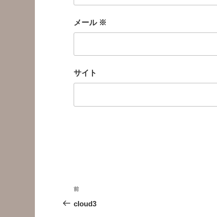
メール
※
サイト
投
前
前
稿
の
cloud3
投