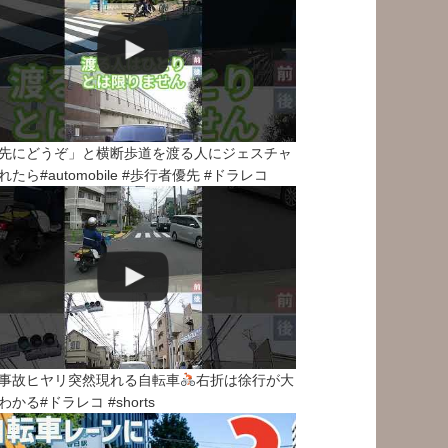
先にどうぞ」と横断歩道を渡る人にジェスチャ
れたら#automobile #歩行者優先 #ドラレコ
事故ヒヤリ突然現れる自転車
右折は徐行が大
わかる#ドラレコ #shorts