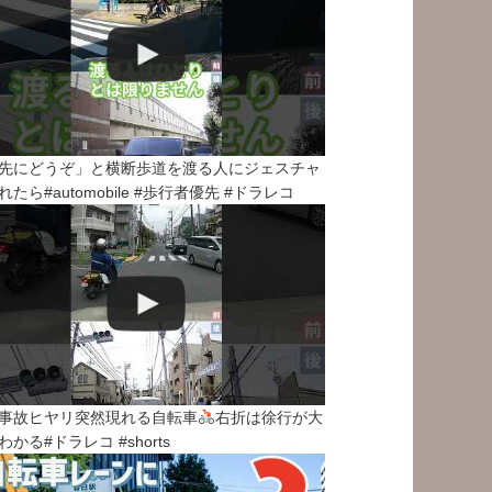
先にどうぞ」と横断歩道を渡る人にジェスチャ
れたら#automobile #歩行者優先 #ドラレコ
事故ヒヤリ突然現れる自転車
右折は徐行が大
わかる#ドラレコ #shorts