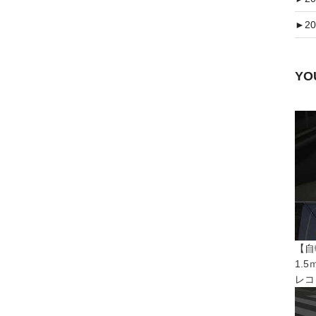
►
20
Y
【自
1.
レコ