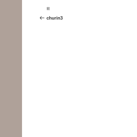
投
前
前
稿
の
churin3
投
ナ
稿
ビ
ゲ
ー
シ
ョ
ン