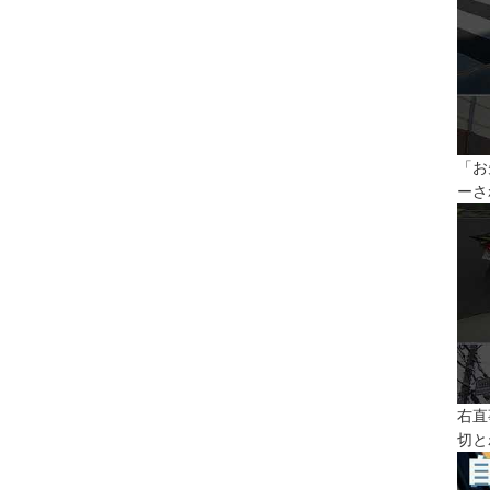
「お
ーさ
右直
切と