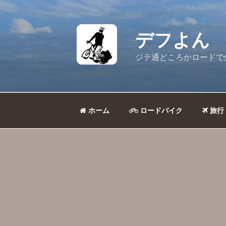
コ
ン
テ
デフよん
ン
ツ
ジテ通どころかロードで
へ
ス
キ
ッ
ホーム
ロードバイク
旅行
プ