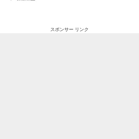
ナ
投
ビ
稿
ゲ
ー
スポンサー リンク
シ
ョ
ン