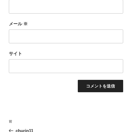
メール
※
サイト
投
前
前
稿
の
churin11