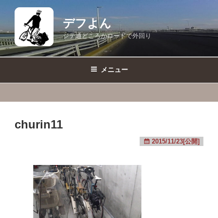
コ
ン
デフよん
テ
ジテ通どころかロードで外回り
ン
ツ
へ
メニュー
ス
キ
ッ
プ
churin11
2015/11/23[公開]