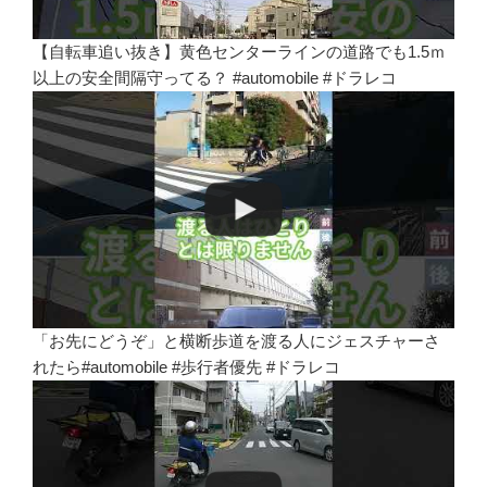
【自転車追い抜き】黄色センターラインの道路でも1.5ｍ
以上の安全間隔守ってる？ #automobile #ドラレコ
「お先にどうぞ」と横断歩道を渡る人にジェスチャーさ
れたら#automobile #歩行者優先 #ドラレコ