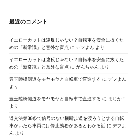
最近のコメント
イエローカットは違反じゃない？自転車を安全に抜くた
めの「新常識」と意外な盲点
に
デフよん
より
イエローカットは違反じゃない？自転車を安全に抜くた
めの「新常識」と意外な盲点
に
がんちゃん
より
豊玉陸橋側道をモヤモヤと自転車で直進する
に
デフよん
より
豊玉陸橋側道をモヤモヤと自転車で直進する
に
まじか！
より
道交法第38条で信号のない横断歩道を渡ろうとする自転
車がいたら車両には停止義務があるとわかる話
に
デフよ
ん
より