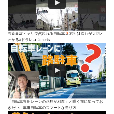
右直事故ヒヤリ突然現れる自転車
右折は徐行が大切と
わかる#ドラレコ #shorts
「自転車専用レーンの路駐が邪魔」と嘆く前に知ってお
きたい、車道自転車のスマートな走り方