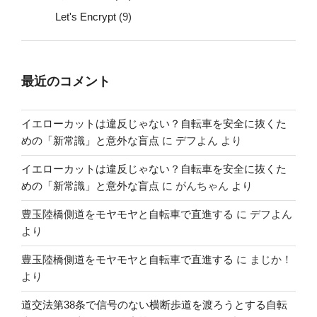
Let's Encrypt
(9)
最近のコメント
イエローカットは違反じゃない？自転車を安全に抜くた
めの「新常識」と意外な盲点
に
デフよん
より
イエローカットは違反じゃない？自転車を安全に抜くた
めの「新常識」と意外な盲点
に
がんちゃん
より
豊玉陸橋側道をモヤモヤと自転車で直進する
に
デフよん
より
豊玉陸橋側道をモヤモヤと自転車で直進する
に
まじか！
より
道交法第38条で信号のない横断歩道を渡ろうとする自転