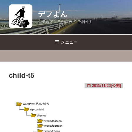
コ
ン
デフよん
テ
ジテ通どころかロードで外回り
ン
ツ
へ
メニュー
ス
キ
ッ
プ
child-t5
2015/11/23[公開]