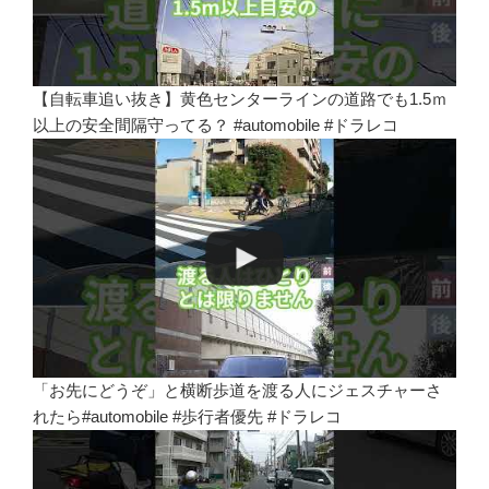
【自転車追い抜き】黄色センターラインの道路でも1.5ｍ
以上の安全間隔守ってる？ #automobile #ドラレコ
「お先にどうぞ」と横断歩道を渡る人にジェスチャーさ
れたら#automobile #歩行者優先 #ドラレコ