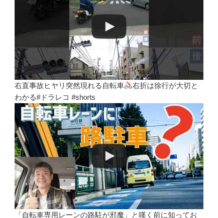
右直事故ヒヤリ突然現れる自転車
右折は徐行が大切と
わかる#ドラレコ #shorts
「自転車専用レーンの路駐が邪魔」と嘆く前に知ってお