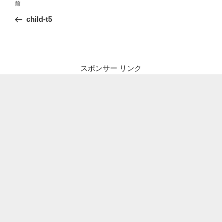
前
前
稿
の
child-t5
ナ
投
ビ
稿
ゲ
ー
スポンサー リンク
シ
ョ
ン