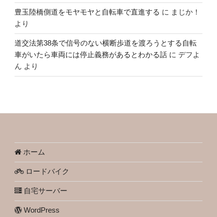
豊玉陸橋側道をモヤモヤと自転車で直進する
に
まじか！
より
道交法第38条で信号のない横断歩道を渡ろうとする自転
車がいたら車両には停止義務があるとわかる話
に
デフよ
ん
より
ホーム
ロードバイク
自宅サーバー
WordPress