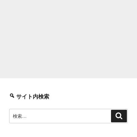
サイト内検索
検
検
索
索: