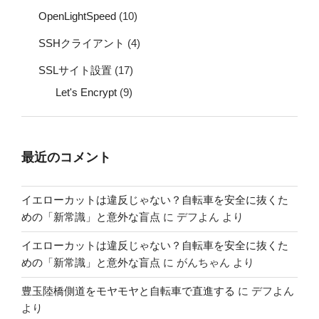
OpenLightSpeed
(10)
SSHクライアント
(4)
SSLサイト設置
(17)
Let's Encrypt
(9)
最近のコメント
イエローカットは違反じゃない？自転車を安全に抜くた
めの「新常識」と意外な盲点
に
デフよん
より
イエローカットは違反じゃない？自転車を安全に抜くた
めの「新常識」と意外な盲点
に
がんちゃん
より
豊玉陸橋側道をモヤモヤと自転車で直進する
に
デフよん
より