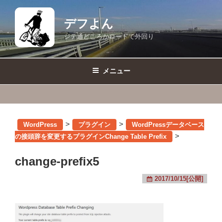
コ
ン
デフよん
テ
ジテ通どころかロードで外回り
ン
ツ
へ
メニュー
ス
キ
ッ
プ
>
>
WordPress
プラグイン
WordPressデータベース
>
の接頭辞を変更するプラグインChange Table Prefix
change-prefix5
2017/10/15[公開]