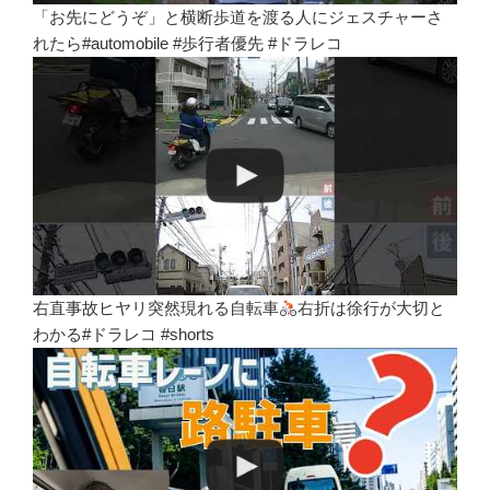
「お先にどうぞ」と横断歩道を渡る人にジェスチャーさ
れたら#automobile #歩行者優先 #ドラレコ
右直事故ヒヤリ突然現れる自転車
右折は徐行が大切と
わかる#ドラレコ #shorts