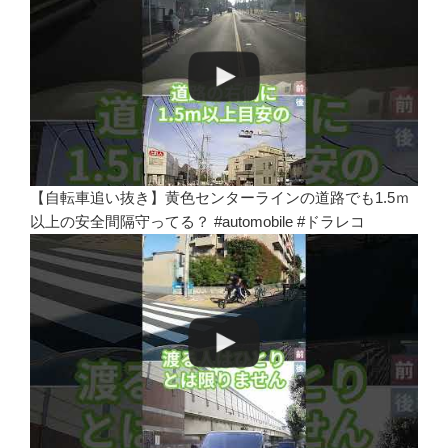
【自転車追い抜き】黄色センターラインの道路でも1.5ｍ
以上の安全間隔守ってる？ #automobile #ドラレコ