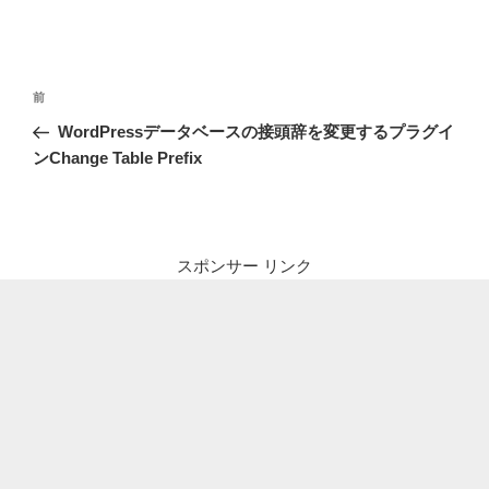
投
前
前
稿
の
WordPressデータベースの接頭辞を変更するプラグイ
ナ
投
ンChange Table Prefix
ビ
稿
ゲ
ー
シ
スポンサー リンク
ョ
ン