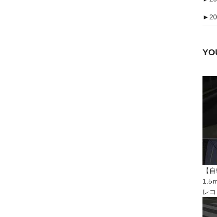
►
20
Y
【自
1.
レコ