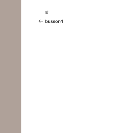
投
前
前
稿
の
busson4
投
ナ
稿
ビ
ゲ
ー
シ
ョ
ン