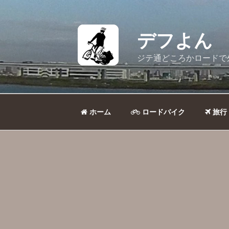
コ
ン
テ
デフよん
ン
ツ
ジテ通どころかロードで
へ
ス
キ
ッ
ホーム
ロードバイク
旅行
プ