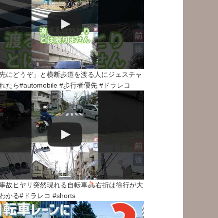
先にどうぞ」と横断歩道を渡る人にジェスチャ
れたら#automobile #歩行者優先 #ドラレコ
事故ヒヤリ突然現れる自転車
右折は徐行が大
わかる#ドラレコ #shorts