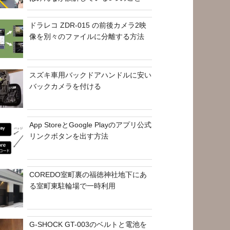
ドラレコ ZDR-015 の前後カメラ2映
像を別々のファイルに分離する方法
スズキ車用バックドアハンドルに安い
バックカメラを付ける
App StoreとGoogle Playのアプリ公式
リンクボタンを出す方法
COREDO室町裏の福徳神社地下にあ
る室町東駐輪場で一時利用
G-SHOCK GT-003のベルトと電池を