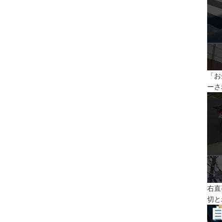
「お
ーさ
右直
切と