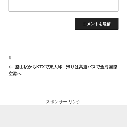
投
前
前
稿
の
釜山駅からKTXで東大邱、帰りは高速バスで金海国際
ナ
投
空港へ
ビ
稿
ゲ
ー
シ
スポンサー リンク
ョ
ン