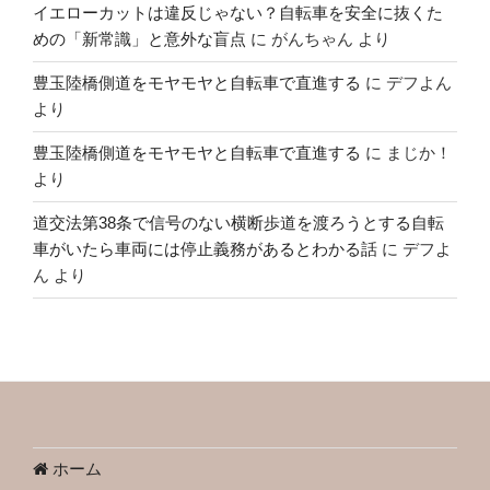
イエローカットは違反じゃない？自転車を安全に抜くた
めの「新常識」と意外な盲点
に
がんちゃん
より
豊玉陸橋側道をモヤモヤと自転車で直進する
に
デフよん
より
豊玉陸橋側道をモヤモヤと自転車で直進する
に
まじか！
より
道交法第38条で信号のない横断歩道を渡ろうとする自転
車がいたら車両には停止義務があるとわかる話
に
デフよ
ん
より
ホーム