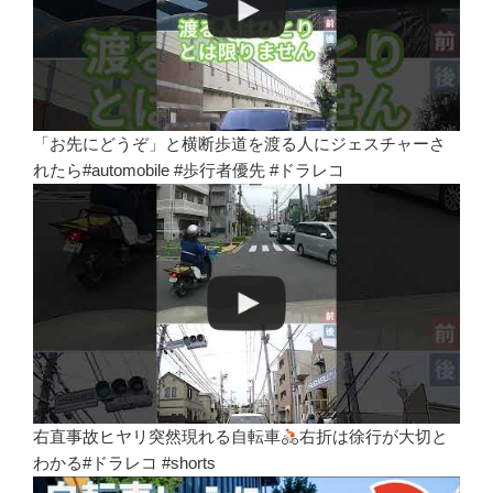
「お先にどうぞ」と横断歩道を渡る人にジェスチャーさ
れたら#automobile #歩行者優先 #ドラレコ
右直事故ヒヤリ突然現れる自転車
右折は徐行が大切と
わかる#ドラレコ #shorts