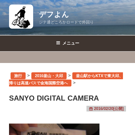
コ
ン
デフよん
テ
ジテ通どころかロードで外回り
ン
ツ
へ
メニュー
ス
キ
ッ
プ
>
>
旅行
2016釜山・大邱
釜山駅からKTXで東大邱、
>
帰りは高速バスで金海国際空港へ
SANYO DIGITAL CAMERA
2016/02/20[公開]