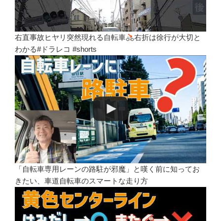
右直事故ヒヤリ突然現れる自転車
右折は徐行が大切と
わかる#ドラレコ #shorts
「自転車専用レーンの路駐が邪魔」と嘆く前に知ってお
きたい、車道自転車のスマートな走り方