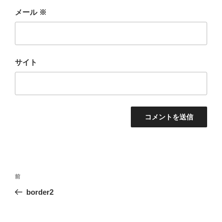
メール
※
サイト
投
前
前
稿
の
border2
ナ
投
ビ
稿