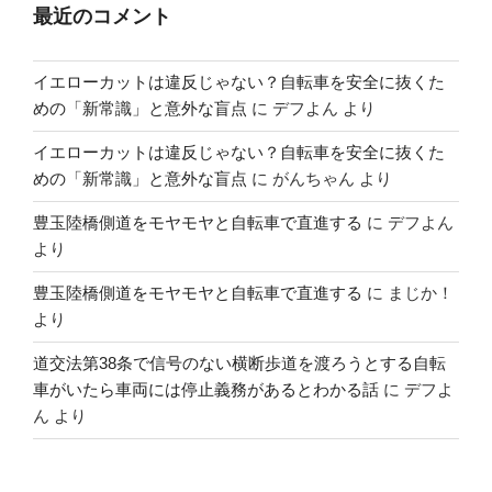
最近のコメント
イエローカットは違反じゃない？自転車を安全に抜くた
めの「新常識」と意外な盲点
に
デフよん
より
イエローカットは違反じゃない？自転車を安全に抜くた
めの「新常識」と意外な盲点
に
がんちゃん
より
豊玉陸橋側道をモヤモヤと自転車で直進する
に
デフよん
より
豊玉陸橋側道をモヤモヤと自転車で直進する
に
まじか！
より
道交法第38条で信号のない横断歩道を渡ろうとする自転
車がいたら車両には停止義務があるとわかる話
に
デフよ
ん
より