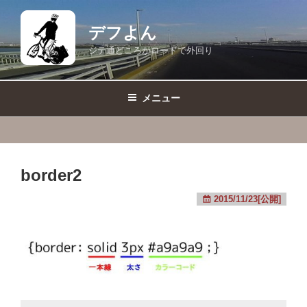
コ
ン
デフよん
テ
ジテ通どころかロードで外回り
ン
ツ
へ
メニュー
ス
キ
ッ
プ
border2
2015/11/23[公開]