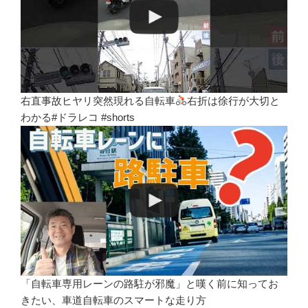
右直事故ヒヤリ突然現れる自転車
右折は徐行が大切と
わかる#ドラレコ #shorts
「自転車専用レーンの路駐が邪魔」と嘆く前に知ってお
きたい、車道自転車のスマートな走り方