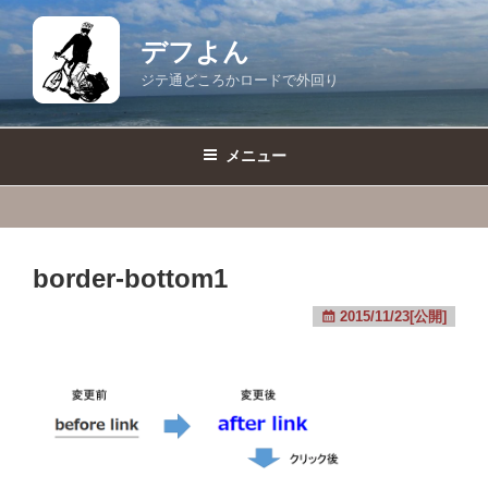
コ
ン
デフよん
テ
ジテ通どころかロードで外回り
ン
ツ
へ
メニュー
ス
キ
ッ
プ
border-bottom1
2015/11/23[公開]