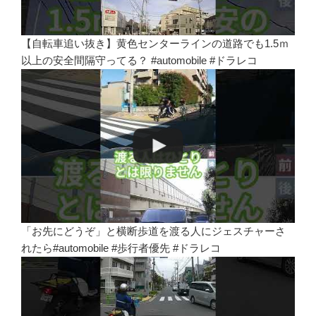
【自転車追い抜き】黄色センターラインの道路でも1.5ｍ
以上の安全間隔守ってる？ #automobile #ドラレコ
「お先にどうぞ」と横断歩道を渡る人にジェスチャーさ
れたら#automobile #歩行者優先 #ドラレコ