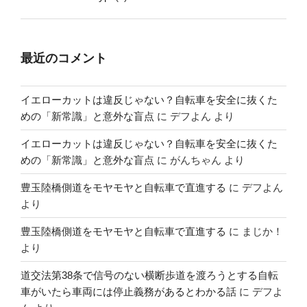
最近のコメント
イエローカットは違反じゃない？自転車を安全に抜くた
めの「新常識」と意外な盲点
に
デフよん
より
イエローカットは違反じゃない？自転車を安全に抜くた
めの「新常識」と意外な盲点
に
がんちゃん
より
豊玉陸橋側道をモヤモヤと自転車で直進する
に
デフよん
より
豊玉陸橋側道をモヤモヤと自転車で直進する
に
まじか！
より
道交法第38条で信号のない横断歩道を渡ろうとする自転
車がいたら車両には停止義務があるとわかる話
に
デフよ