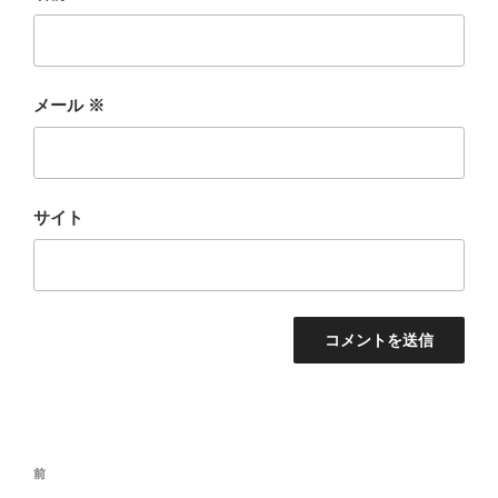
メール
※
サイト
投
前
前
稿