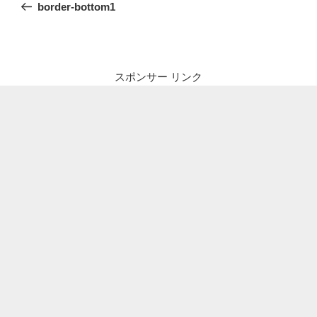
の
border-bottom1
ナ
投
ビ
稿
ゲ
ー
スポンサー リンク
シ
ョ
ン