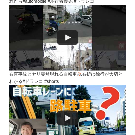
れたら#automobile #歩行者優先 #ドラレコ
右直事故ヒヤリ突然現れる自転車
右折は徐行が大切と
わかる#ドラレコ #shorts