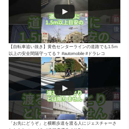
【自転車追い抜き】黄色センターラインの道路でも1.5ｍ
以上の安全間隔守ってる？ #automobile #ドラレコ
「お先にどうぞ」と横断歩道を渡る人にジェスチャーさ