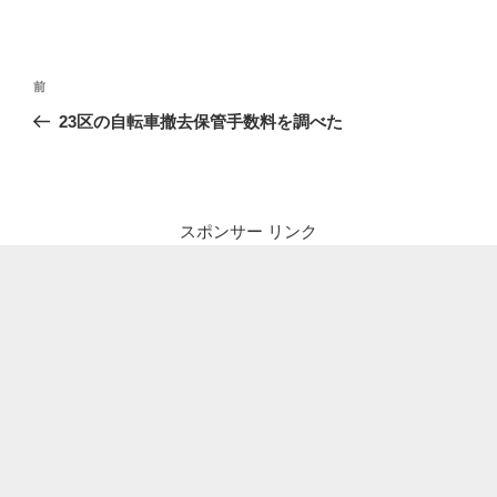
投
前
前
稿
の
23区の自転車撤去保管手数料を調べた
ナ
投
ビ
稿
ゲ
ー
スポンサー リンク
シ
ョ
ン