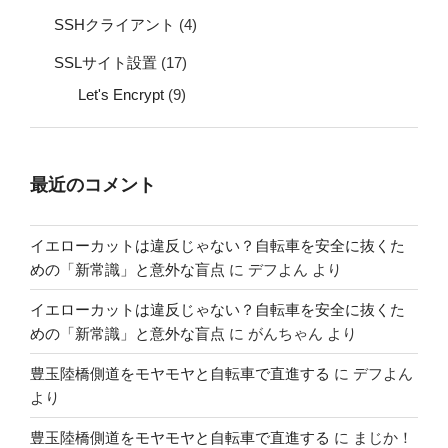
SSHクライアント
(4)
SSLサイト設置
(17)
Let's Encrypt
(9)
最近のコメント
イエローカットは違反じゃない？自転車を安全に抜くた
めの「新常識」と意外な盲点
に
デフよん
より
イエローカットは違反じゃない？自転車を安全に抜くた
めの「新常識」と意外な盲点
に
がんちゃん
より
豊玉陸橋側道をモヤモヤと自転車で直進する
に
デフよん
より
豊玉陸橋側道をモヤモヤと自転車で直進する
に
まじか！