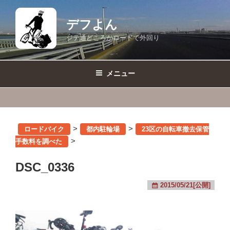
コ
ン
デフよん
テ
ジテ通どころかロードで外回り
ン
ツ
へ
メニュー
ス
キ
ッ
プ
>
>
ロードバイク
都内駐輪場
23区の自転車撤去保管
>
手数料を調べた
DSC_0336
2015/05/21[公開]