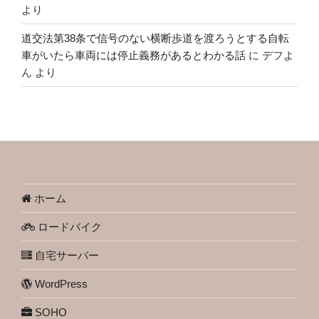
より
道交法第38条で信号のない横断歩道を渡ろうとする自転
車がいたら車両には停止義務があるとわかる話
に
デフよ
ん
より
ホーム
ロードバイク
自宅サーバー
WordPress
SOHO