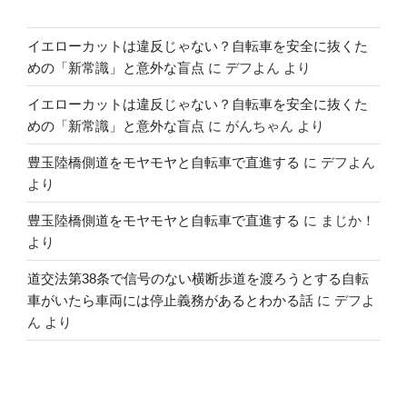
イエローカットは違反じゃない？自転車を安全に抜くた
めの「新常識」と意外な盲点
に
デフよん
より
イエローカットは違反じゃない？自転車を安全に抜くた
めの「新常識」と意外な盲点
に
がんちゃん
より
豊玉陸橋側道をモヤモヤと自転車で直進する
に
デフよん
より
豊玉陸橋側道をモヤモヤと自転車で直進する
に
まじか！
より
道交法第38条で信号のない横断歩道を渡ろうとする自転
車がいたら車両には停止義務があるとわかる話
に
デフよ
ん
より