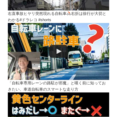
右直事故ヒヤリ突然現れる自転車
右折は徐行が大切と
わかる#ドラレコ #shorts
「自転車専用レーンの路駐が邪魔」と嘆く前に知ってお
きたい、車道自転車のスマートな走り方