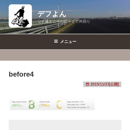
コ
ン
デフよん
テ
ジテ通どころかロードで外回り
ン
ツ
へ
メニュー
ス
キ
ッ
プ
before4
2015/11/23[公開]