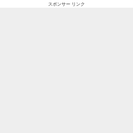
ー
スポンサー リンク
シ
ョ
ン