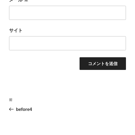
サイト
投
前
前
稿
の
before4
ナ
投
ビ
稿
ゲ