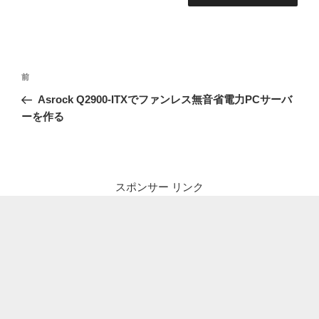
投
前
前
稿
の
Asrock Q2900-ITXでファンレス無音省電力PCサーバ
ナ
投
ーを作る
ビ
稿
ゲ
ー
シ
スポンサー リンク
ョ
ン