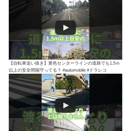
【自転車追い抜き】黄色センターラインの道路でも1.5ｍ
以上の安全間隔守ってる？ #automobile #ドラレコ