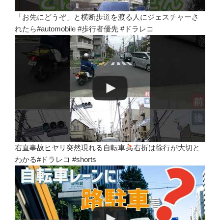
「お先にどうぞ」と横断歩道を渡る人にジェスチャーさ
れたら#automobile #歩行者優先 #ドラレコ
右直事故ヒヤリ突然現れる自転車
右折は徐行が大切と
わかる#ドラレコ #shorts