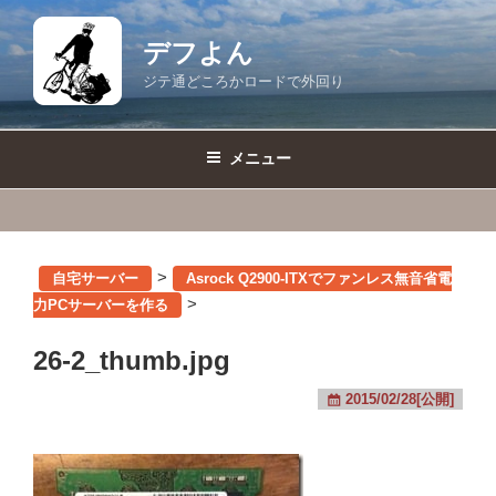
コ
ン
デフよん
テ
ジテ通どころかロードで外回り
ン
ツ
へ
メニュー
ス
キ
ッ
プ
>
自宅サーバー
Asrock Q2900-ITXでファンレス無音省電
>
力PCサーバーを作る
26-2_thumb.jpg
2015/02/28[公開]