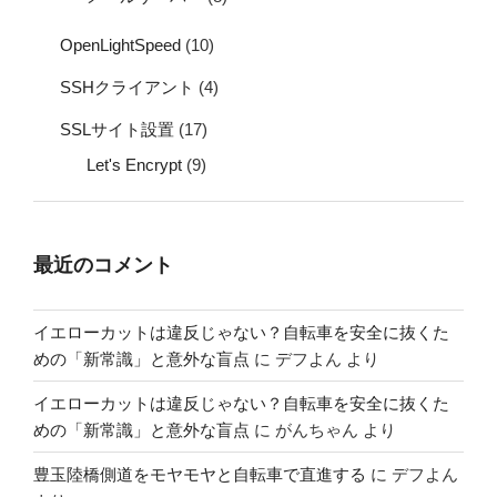
OpenLightSpeed
(10)
SSHクライアント
(4)
SSLサイト設置
(17)
Let's Encrypt
(9)
最近のコメント
イエローカットは違反じゃない？自転車を安全に抜くた
めの「新常識」と意外な盲点
に
デフよん
より
イエローカットは違反じゃない？自転車を安全に抜くた
めの「新常識」と意外な盲点
に
がんちゃん
より
豊玉陸橋側道をモヤモヤと自転車で直進する
に
デフよん