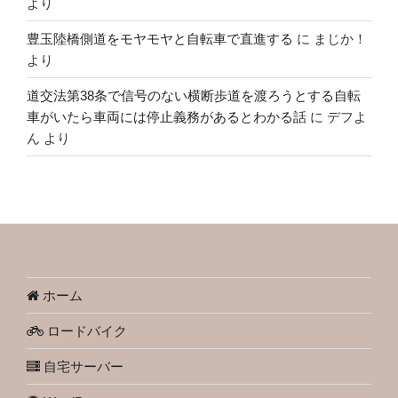
より
豊玉陸橋側道をモヤモヤと自転車で直進する
に
まじか！
より
道交法第38条で信号のない横断歩道を渡ろうとする自転
車がいたら車両には停止義務があるとわかる話
に
デフよ
ん
より
ホーム
ロードバイク
自宅サーバー