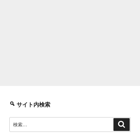
サイト内検索
検
検
索
索: