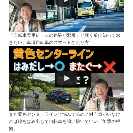
「自転車専用レーンの路駐が邪魔」と嘆く前に知ってお
きたい、車道自転車のスマートな走り方
まだ黄色センターラインで悩んでるの？対向車がいなけ
れば線をはみ出して自転車を追い抜いていい「衝撃の根
拠」