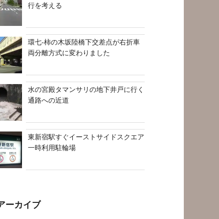
行を考える
環七-柿の木坂陸橋下交差点が右折車
両分離方式に変わりました
水の宮殿タマンサリの地下井戸に行く
通路への近道
東新宿駅すぐイーストサイドスクエア
一時利用駐輪場
アーカイブ