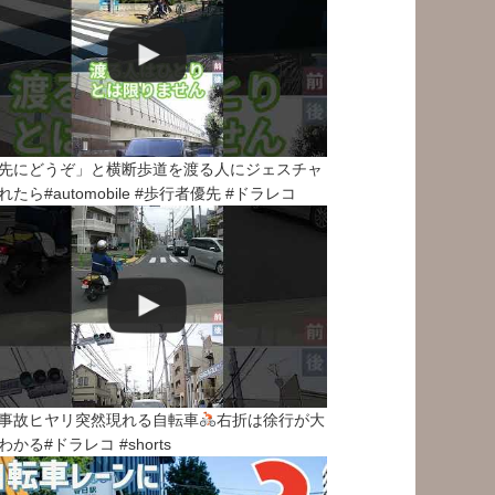
先にどうぞ」と横断歩道を渡る人にジェスチャ
れたら#automobile #歩行者優先 #ドラレコ
事故ヒヤリ突然現れる自転車
右折は徐行が大
わかる#ドラレコ #shorts