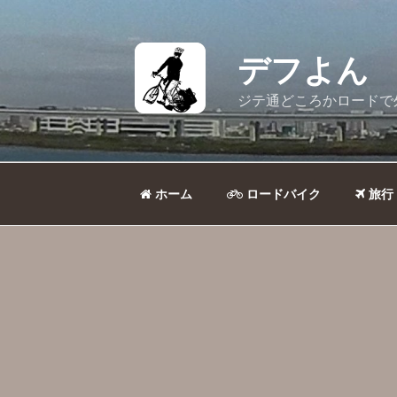
コ
ン
テ
デフよん
ン
ツ
ジテ通どころかロードで
へ
ス
キ
ッ
ホーム
ロードバイク
旅行
プ