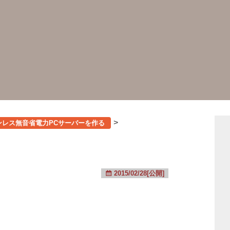
>
Xでファンレス無音省電力PCサーバーを作る
2015/02/28[公開]