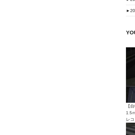
►
20
Y
【自
1.
レコ