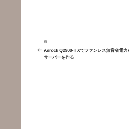
投
前
前
稿
の
Asrock Q2900-ITXでファンレス無音省電力
投
サーバーを作る
ナ
稿
ビ
ゲ
ー
シ
ョ
ン