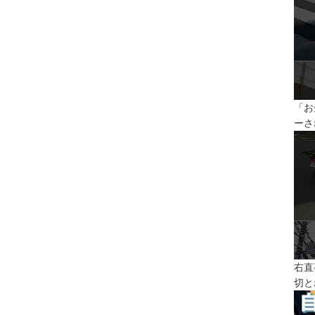
「お
ーさ
右直
切と