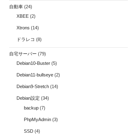
自動車
(24)
XBEE
(2)
Xtrons
(14)
ドラレコ
(8)
自宅サーバー
(79)
Debian10-Buster
(5)
Debian11-bullseye
(2)
Debian9-Stretch
(14)
Debian設定
(34)
backup
(7)
PhpMyAdmin
(3)
SSD
(4)