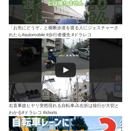
「お先にどうぞ」と横断歩道を渡る人にジェスチャーさ
れたら#automobile #歩行者優先 #ドラレコ
右直事故ヒヤリ突然現れる自転車
右折は徐行が大切と
わかる#ドラレコ #shorts