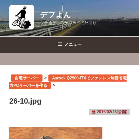
コ
ン
デフよん
テ
ジテ通どころかロードで外回り
ン
ツ
へ
メニュー
ス
キ
ッ
プ
>
自宅サーバー
Asrock Q2900-ITXでファンレス無音省電
>
力PCサーバーを作る
26-10.jpg
2015/02/28[公開]