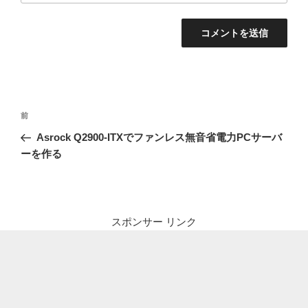
投
前
前
稿
の
Asrock Q2900-ITXでファンレス無音省電力PCサーバ
ナ
投
ーを作る
ビ
稿
ゲ
ー
シ
スポンサー リンク
ョ
ン