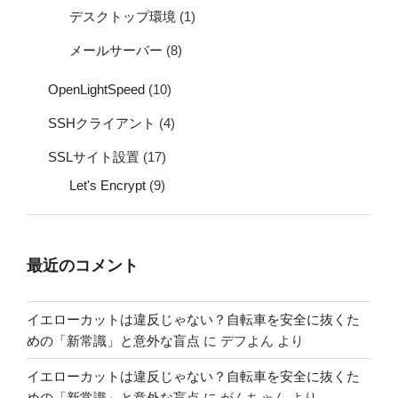
デスクトップ環境
(1)
メールサーバー
(8)
OpenLightSpeed
(10)
SSHクライアント
(4)
SSLサイト設置
(17)
Let's Encrypt
(9)
最近のコメント
イエローカットは違反じゃない？自転車を安全に抜くた
めの「新常識」と意外な盲点
に
デフよん
より
イエローカットは違反じゃない？自転車を安全に抜くた
めの「新常識」と意外な盲点
に
がんちゃん
より