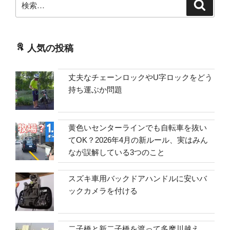
検
索
索:
人気の投稿
丈夫なチェーンロックやU字ロックをどう
持ち運ぶか問題
黄色いセンターラインでも自転車を抜い
てOK？2026年4月の新ルール、実はみん
なが誤解している3つのこと
スズキ車用バックドアハンドルに安いバ
ックカメラを付ける
二子橋と新二子橋を渡って多摩川越え