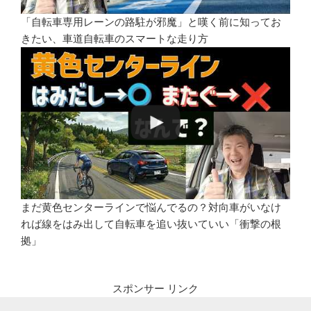
「自転車専用レーンの路駐が邪魔」と嘆く前に知ってお
きたい、車道自転車のスマートな走り方
まだ黄色センターラインで悩んでるの？対向車がいなけ
れば線をはみ出して自転車を追い抜いていい「衝撃の根
拠」
スポンサー リンク