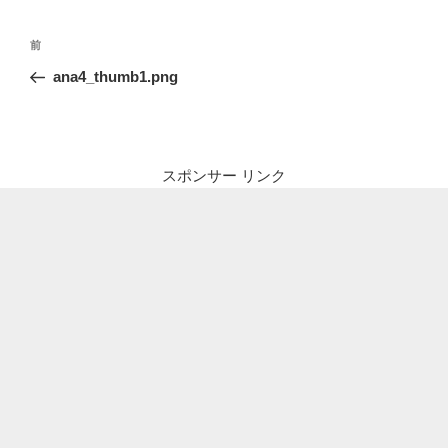
投
前
前
稿
の
ana4_thumb1.png
ナ
投
ビ
稿
ゲ
ー
スポンサー リンク
シ
ョ
ン