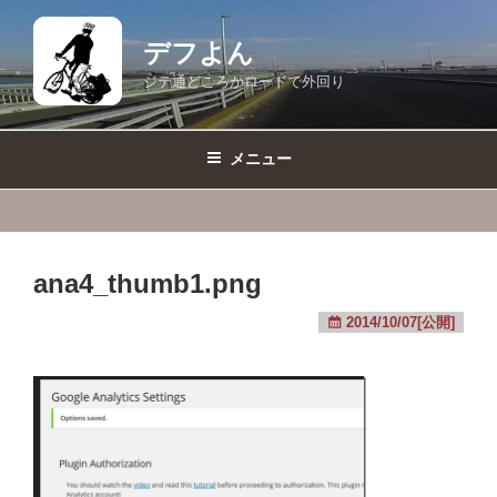
コ
ン
デフよん
テ
ジテ通どころかロードで外回り
ン
ツ
へ
メニュー
ス
キ
ッ
プ
ana4_thumb1.png
2014/10/07[公開]