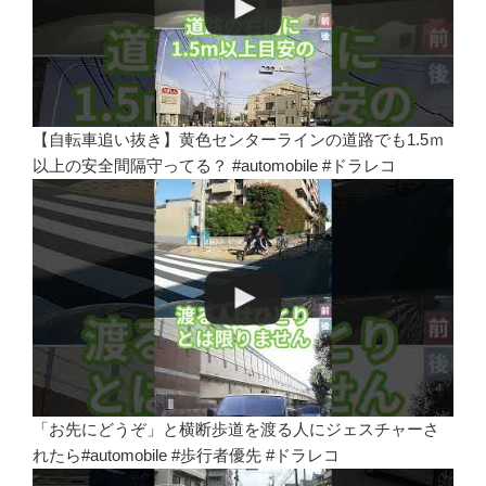
【自転車追い抜き】黄色センターラインの道路でも1.5ｍ
以上の安全間隔守ってる？ #automobile #ドラレコ
「お先にどうぞ」と横断歩道を渡る人にジェスチャーさ
れたら#automobile #歩行者優先 #ドラレコ