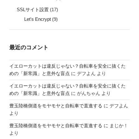
SSLサイト設置
(17)
Let's Encrypt
(9)
最近のコメント
イエローカットは違反じゃない？自転車を安全に抜くた
めの「新常識」と意外な盲点
に
デフよん
より
イエローカットは違反じゃない？自転車を安全に抜くた
めの「新常識」と意外な盲点
に
がんちゃん
より
豊玉陸橋側道をモヤモヤと自転車で直進する
に
デフよん
より
豊玉陸橋側道をモヤモヤと自転車で直進する
に
まじか！
より