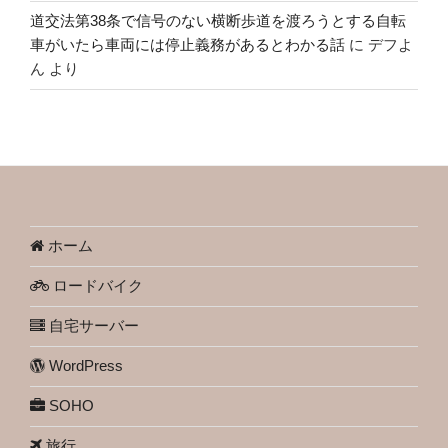
道交法第38条で信号のない横断歩道を渡ろうとする自転
車がいたら車両には停止義務があるとわかる話
に
デフよ
ん
より
ホーム
ロードバイク
自宅サーバー
WordPress
SOHO
旅行