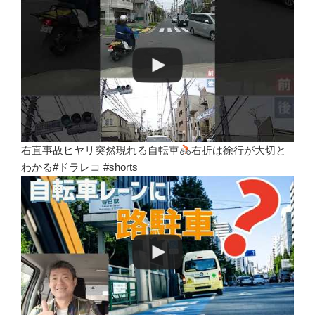
右直事故ヒヤリ突然現れる自転車
右折は徐行が大切と
わかる#ドラレコ #shorts