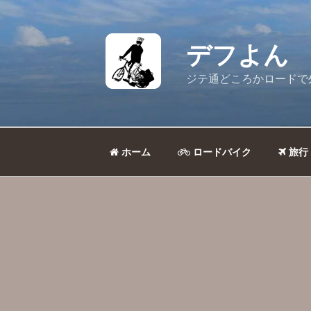
コ
ン
テ
デフよん
ン
ツ
ジテ通どころかロードで
へ
ス
キ
ッ
ホーム
ロードバイク
旅行
プ