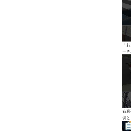
「お
ーさ
右直
切と