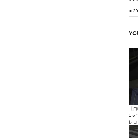
►
20
Y
【自
1.
レコ