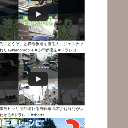
先にどうぞ」と横断歩道を渡る人にジェスチャ
れたら#automobile #歩行者優先 #ドラレコ
事故ヒヤリ突然現れる自転車
右折は徐行が大
わかる#ドラレコ #shorts