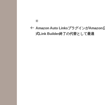
投
前
前
稿
の
Amazon Auto LinksプラグインがAmazon
投
式Link Builder終了の代替として最適
ナ
稿
ビ
ゲ
ー
シ
ョ
ン