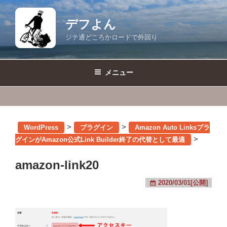
コ
ン
デフよん
テ
ジテ通どころかロードで外回り
ン
ツ
へ
メニュー
ス
キ
ッ
プ
>
>
WordPress
プラグイン
Amazon Auto Linksプラ
>
グインがAmazon公式Link Builder終了の代替として最適
amazon-link20
2020/03/01[公開]