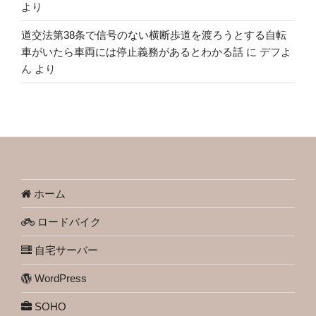
より
道交法第38条で信号のない横断歩道を渡ろうとする自転
車がいたら車両には停止義務があるとわかる話
に
デフよ
ん
より
ホーム
ロードバイク
自宅サーバー
WordPress
SOHO