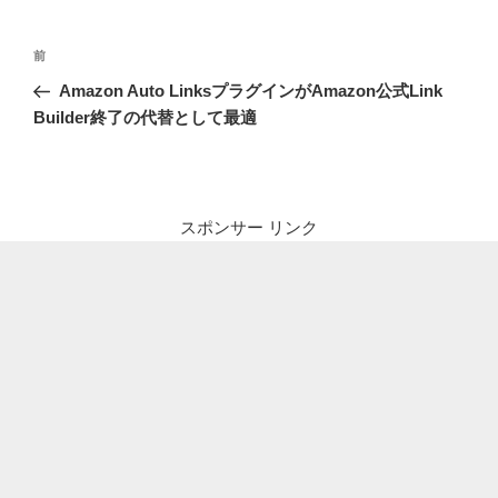
投
前
前
稿
の
Amazon Auto LinksプラグインがAmazon公式Link
ナ
投
Builder終了の代替として最適
ビ
稿
ゲ
ー
シ
スポンサー リンク
ョ
ン