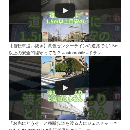
【自転車追い抜き】黄色センターラインの道路でも1.5ｍ
以上の安全間隔守ってる？ #automobile #ドラレコ
「お先にどうぞ」と横断歩道を渡る人にジェスチャーさ