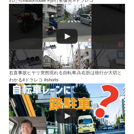
れたら#automobile #歩行者優先 #ドラレコ
右直事故ヒヤリ突然現れる自転車
右折は徐行が大切と
わかる#ドラレコ #shorts