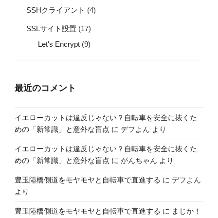
SSHクライアント
(4)
SSLサイト設置
(17)
Let's Encrypt
(9)
最近のコメント
イエローカットは違反じゃない？自転車を安全に抜くた
めの「新常識」と意外な盲点
に
デフよん
より
イエローカットは違反じゃない？自転車を安全に抜くた
めの「新常識」と意外な盲点
に
がんちゃん
より
豊玉陸橋側道をモヤモヤと自転車で直進する
に
デフよん
より
豊玉陸橋側道をモヤモヤと自転車で直進する
に
まじか！