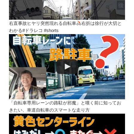
右直事故ヒヤリ突然現れる自転車
右折は徐行が大切と
わかる#ドラレコ #shorts
「自転車専用レーンの路駐が邪魔」と嘆く前に知ってお
きたい、車道自転車のスマートな走り方