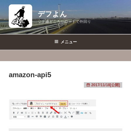
コ
ン
デフよん
テ
ジテ通どころかロードで外回り
ン
ツ
へ
メニュー
ス
キ
ッ
プ
amazon-api5
2017/11/18[公開]