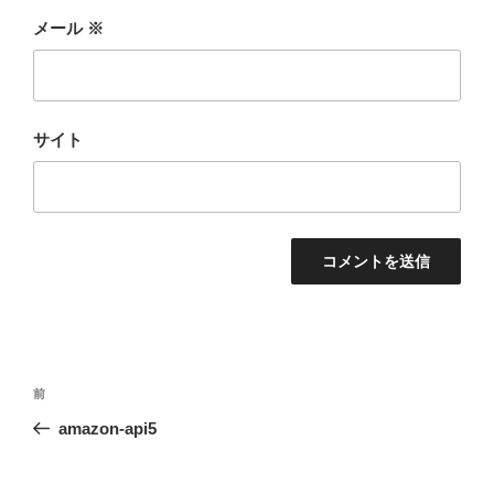
メール
※
サイト
投
前
前
稿
の
amazon-api5
ナ
投
ビ
稿