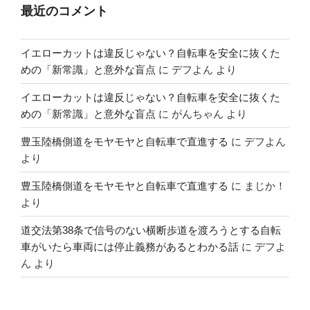
最近のコメント
イエローカットは違反じゃない？自転車を安全に抜くた
めの「新常識」と意外な盲点
に
デフよん
より
イエローカットは違反じゃない？自転車を安全に抜くた
めの「新常識」と意外な盲点
に
がんちゃん
より
豊玉陸橋側道をモヤモヤと自転車で直進する
に
デフよん
より
豊玉陸橋側道をモヤモヤと自転車で直進する
に
まじか！
より
道交法第38条で信号のない横断歩道を渡ろうとする自転
車がいたら車両には停止義務があるとわかる話
に
デフよ
ん
より