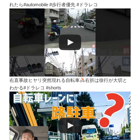
れたら#automobile #歩行者優先 #ドラレコ
右直事故ヒヤリ突然現れる自転車
右折は徐行が大切と
わかる#ドラレコ #shorts