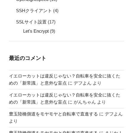
SSHクライアント
(4)
SSLサイト設置
(17)
Let's Encrypt
(9)
最近のコメント
イエローカットは違反じゃない？自転車を安全に抜くた
めの「新常識」と意外な盲点
に
デフよん
より
イエローカットは違反じゃない？自転車を安全に抜くた
めの「新常識」と意外な盲点
に
がんちゃん
より
豊玉陸橋側道をモヤモヤと自転車で直進する
に
デフよん
より
豊玉陸橋側道をモヤモヤと自転車で直進する
に
まじか！