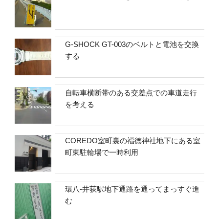
G-SHOCK GT-003のベルトと電池を交換
する
自転車横断帯のある交差点での車道走行
を考える
COREDO室町裏の福徳神社地下にある室
町東駐輪場で一時利用
環八-井荻駅地下通路を通ってまっすぐ進
む