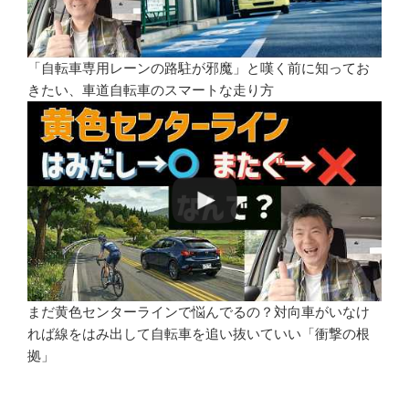
「自転車専用レーンの路駐が邪魔」と嘆く前に知ってお
きたい、車道自転車のスマートな走り方
まだ黄色センターラインで悩んでるの？対向車がいなけ
れば線をはみ出して自転車を追い抜いていい「衝撃の根
拠」