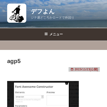
コ
ン
デフよん
テ
ジテ通どころかロードで外回り
ン
ツ
へ
メニュー
ス
キ
ッ
プ
agp5
2015/11/23[公開]