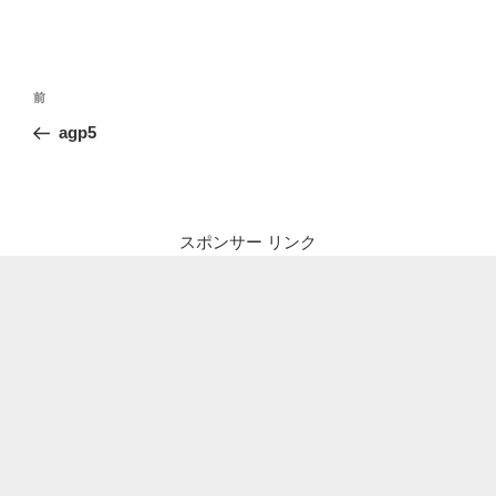
投
前
前
稿
の
agp5
ナ
投
ビ
稿
ゲ
ー
スポンサー リンク
シ
ョ
ン