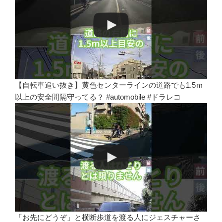
【自転車追い抜き】黄色センターラインの道路でも1.5ｍ
以上の安全間隔守ってる？ #automobile #ドラレコ
「お先にどうぞ」と横断歩道を渡る人にジェスチャーさ