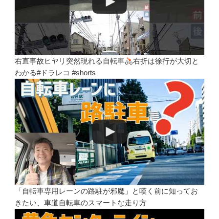
右直事故ヒヤリ突然現れる自転車
右折は徐行が大切と
わかる#ドラレコ #shorts
「自転車専用レーンの路駐が邪魔」と嘆く前に知ってお
きたい、車道自転車のスマートな走り方