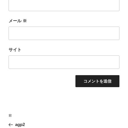
メール
※
サイト
投
前
前
稿
の
agp2