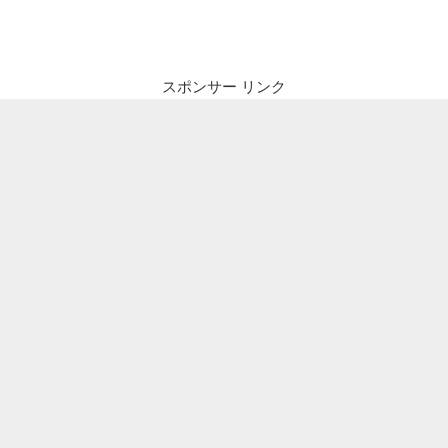
ナ
投
ビ
稿
ゲ
ー
スポンサー リンク
シ
ョ
ン