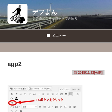
コ
ン
デフよん
テ
ジテ通どころかロードで外回り
ン
ツ
へ
メニュー
ス
キ
ッ
プ
agp2
2015/11/23[公開]