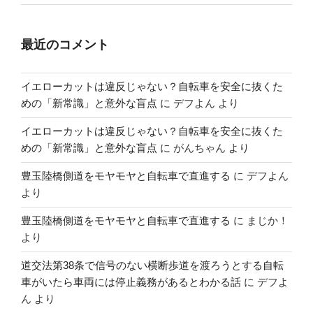
最近のコメント
イエローカットは違反じゃない？自転車を安全に抜くた
めの「新常識」と意外な盲点
に
デフよん
より
イエローカットは違反じゃない？自転車を安全に抜くた
めの「新常識」と意外な盲点
に
がんちゃん
より
豊玉陸橋側道をモヤモヤと自転車で直進する
に
デフよん
より
豊玉陸橋側道をモヤモヤと自転車で直進する
に
まじか！
より
道交法第38条で信号のない横断歩道を渡ろうとする自転
車がいたら車両には停止義務があるとわかる話
に
デフよ
ん
より