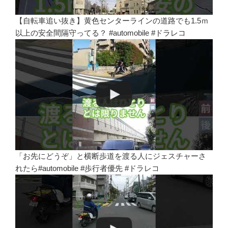
【自転車追い抜き】黄色センターラインの道路でも1.5ｍ
以上の安全間隔守ってる？ #automobile #ドラレコ
「お先にどうぞ」と横断歩道を渡る人にジェスチャーさ
れたら#automobile #歩行者優先 #ドラレコ