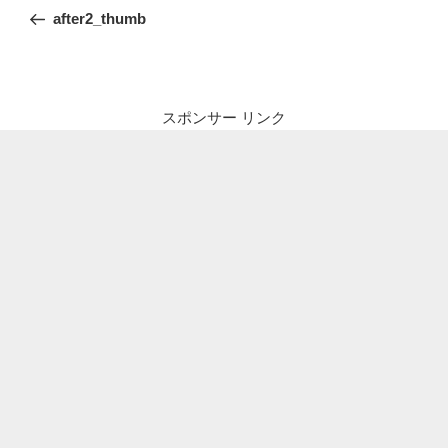
稿
の
after2_thumb
ナ
投
ビ
稿
ゲ
ー
スポンサー リンク
シ
ョ
ン