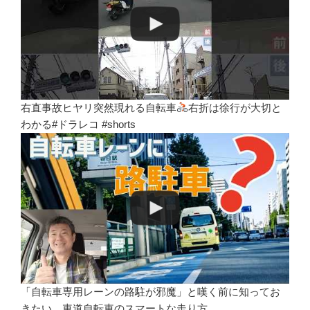
右直事故ヒヤリ突然現れる自転車
右折は徐行が大切と
わかる#ドラレコ #shorts
「自転車専用レーンの路駐が邪魔」と嘆く前に知ってお
きたい、車道自転車のスマートな走り方