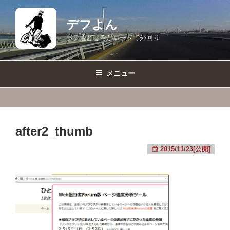
コ
ン
デフよん
テ
ジテ通どころかロードで外回り
ン
ツ
へ
メニュー
ス
キ
ッ
プ
after2_thumb
2015/11/23[公開]