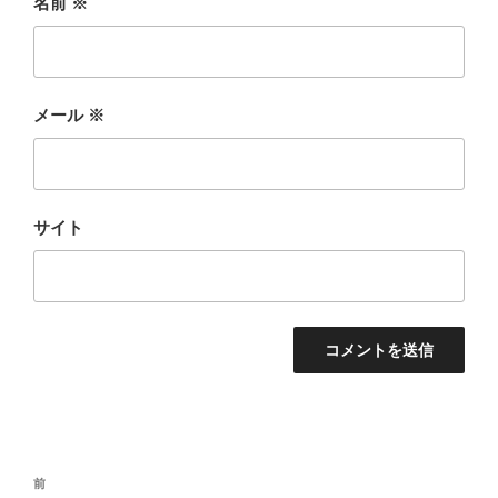
名前
※
メール
※
サイト
投
前
前