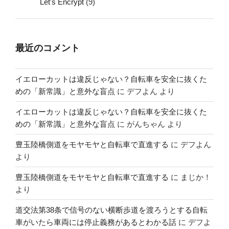
Let's Encrypt
(9)
最近のコメント
イエローカットは違反じゃない？自転車を安全に抜くた
めの「新常識」と意外な盲点
に
デフよん
より
イエローカットは違反じゃない？自転車を安全に抜くた
めの「新常識」と意外な盲点
に
がんちゃん
より
豊玉陸橋側道をモヤモヤと自転車で直進する
に
デフよん
より
豊玉陸橋側道をモヤモヤと自転車で直進する
に
まじか！
より
道交法第38条で信号のない横断歩道を渡ろうとする自転
車がいたら車両には停止義務があるとわかる話
に
デフよ